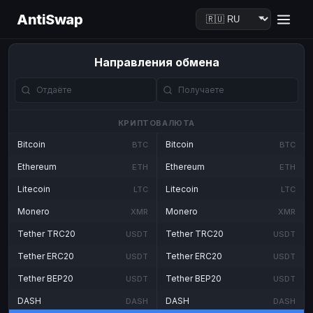
AntiSwap
Направления обмена
КРИПТОВАЛЮТА
Bitcoin
Bitcoin
BTC
BTC
Ethereum
Ethereum
ETH
ETH
Litecoin
Litecoin
LTC
LTC
Monero
Monero
XMR
XMR
Tether TRC20
Tether TRC20
USDT
USDT
Tether ERC20
Tether ERC20
USDT
USDT
Tether BEP20
Tether BEP20
USDT
USDT
DASH
DASH
DASH
DASH