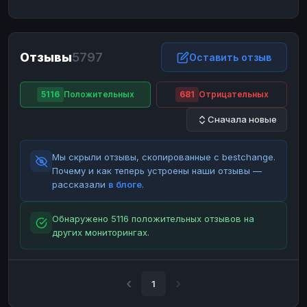
ЮMoney
ЮMoney
RUB
RUB
БАЛАНСЫ КРИПТОБИРЖ
Отзывы
5797
Binance
Binance
Оставить отзыв
RUB
RUB
ИНТЕРНЕТ БАНКИНГ
5116
Положительных
681
Отрицательных
СБЕР
СБЕР
RUB
RUB
Сначала новые
Альфа-Банк
Альфа-Банк
RUB
RUB
Райффайзен
Райффайзен
RUB
RUB
Мы скрыли отзывы, скопированные с bestchange.
ВТБ
ВТБ
RUB
RUB
Почему и как теперь устроены наши отзывы —
рассказали
в блоге
.
Т-Банк
Т-Банк
RUB
RUB
ДЕНЕЖНЫЕ ПЕРЕВОДЫ
Обнаружено 5116 положительных отзывов на
других мониторингах.
ЗК
ЗК
USD
USD
WU
WU
USD
USD
НАЛИЧНЫЕ ДЕНЬГИ
1
Наличные
Наличные
RUB
RUB