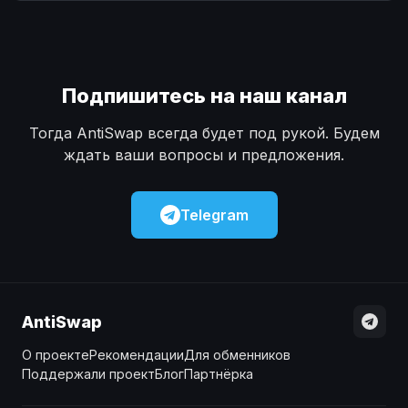
Наличные
Наличные
USD
USD
Наличные
Наличные
KZT
KZT
Подпишитесь на наш канал
Тогда AntiSwap всегда будет под рукой. Будем
ждать ваши вопросы и предложения.
Telegram
AntiSwap
О проекте
Рекомендации
Для обменников
Поддержали проект
Блог
Партнёрка