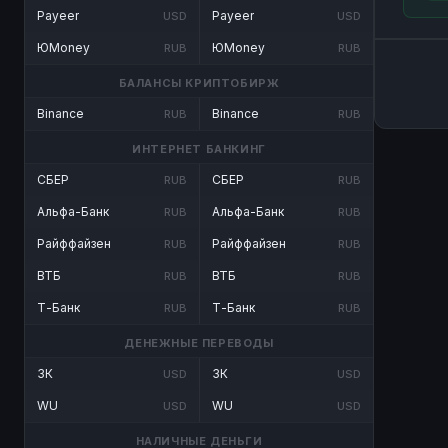
Payeer
Payeer
USD
USD
ЮMoney
ЮMoney
RUB
RUB
БАЛАНСЫ КРИПТОБИРЖ
Binance
Binance
RUB
RUB
ИНТЕРНЕТ БАНКИНГ
СБЕР
СБЕР
RUB
RUB
Альфа-Банк
Альфа-Банк
RUB
RUB
Райффайзен
Райффайзен
RUB
RUB
ВТБ
ВТБ
RUB
RUB
Т-Банк
Т-Банк
RUB
RUB
ДЕНЕЖНЫЕ ПЕРЕВОДЫ
ЗК
ЗК
USD
USD
WU
WU
USD
USD
НАЛИЧНЫЕ ДЕНЬГИ