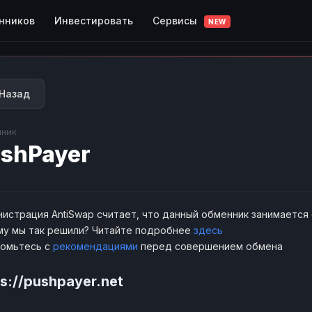
Сервисы
нников
Инвестировать
NEW
Назад
ник
shPayer
истрация AntiSwap считает, что данный обменник занимается
у мы так решили? Читайте подробнее
здесь
комьтесь с
рекомендациями
перед совершением обмена
ps://pushpayer.net