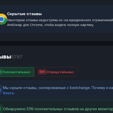
Скрытые отзывы
Некоторые отзывы недоступны из-за юридических ограничений
AntiSwap для Chrome, чтобы видеть полную картину.
ывы
5797
Положительных
Отрицательных
6
681
Мы скрыли отзывы, скопированные с bestchange. Почему и 
блоге
.
Обнаружено 5116 положительных отзывов на других монитор