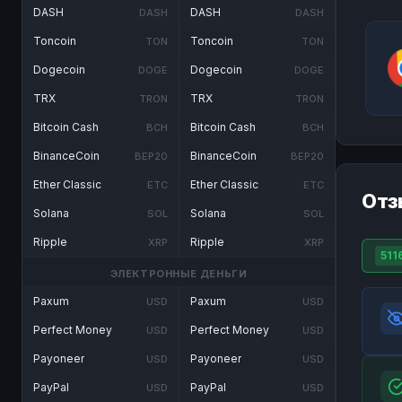
DASH
DASH
DASH
DASH
Toncoin
Toncoin
TON
TON
Dogecoin
Dogecoin
DOGE
DOGE
TRX
TRX
TRON
TRON
Bitcoin Cash
Bitcoin Cash
BCH
BCH
BinanceCoin
BinanceCoin
BEP20
BEP20
Ether Classic
Ether Classic
ETC
ETC
Отз
Solana
Solana
SOL
SOL
Ripple
Ripple
XRP
XRP
511
ЭЛЕКТРОННЫЕ ДЕНЬГИ
Paxum
Paxum
USD
USD
Perfect Money
Perfect Money
USD
USD
Payoneer
Payoneer
USD
USD
PayPal
PayPal
USD
USD