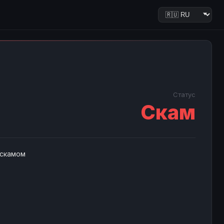
Статус
Скам
 скамом