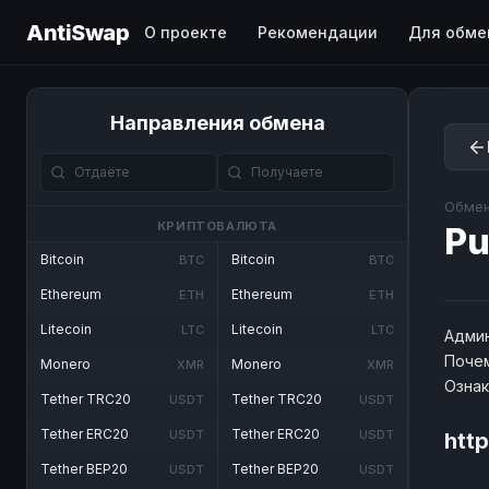
AntiSwap
О проекте
Рекомендации
Для обме
Направления обмена
Обмен
КРИПТОВАЛЮТА
Pu
Bitcoin
Bitcoin
BTC
BTC
Ethereum
Ethereum
ETH
ETH
Litecoin
Litecoin
LTC
LTC
Админ
Почем
Monero
Monero
XMR
XMR
Озна
Tether TRC20
Tether TRC20
USDT
USDT
Tether ERC20
Tether ERC20
USDT
USDT
htt
Tether BEP20
Tether BEP20
USDT
USDT