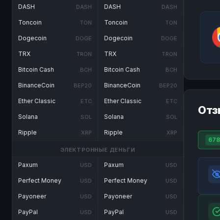
DASH
DASH
DASH
DASH
Toncoin
Toncoin
TON
TON
Dogecoin
Dogecoin
DOGE
DOGE
TRX
TRX
TRON
TRON
Bitcoin Cash
Bitcoin Cash
BCH
BCH
BinanceCoin
BinanceCoin
BEP20
BEP20
Ether Classic
Ether Classic
ETC
ETC
Отз
Solana
Solana
SOL
SOL
Ripple
Ripple
XRP
XRP
678
ЭЛЕКТРОННЫЕ ДЕНЬГИ
Paxum
Paxum
USD
USD
Perfect Money
Perfect Money
USD
USD
Payoneer
Payoneer
USD
USD
PayPal
PayPal
USD
USD