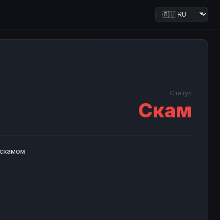
Статус
Скам
 скамом