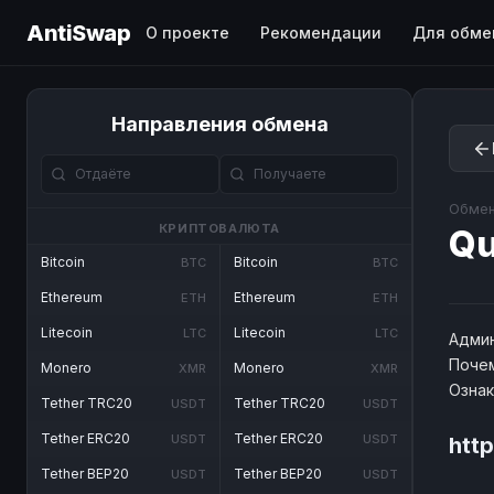
AntiSwap
О проекте
Рекомендации
Для обме
Направления обмена
Обмен
КРИПТОВАЛЮТА
Qu
Bitcoin
Bitcoin
BTC
BTC
Ethereum
Ethereum
ETH
ETH
Litecoin
Litecoin
LTC
LTC
Админ
Почем
Monero
Monero
XMR
XMR
Озна
Tether TRC20
Tether TRC20
USDT
USDT
Tether ERC20
Tether ERC20
USDT
USDT
htt
Tether BEP20
Tether BEP20
USDT
USDT