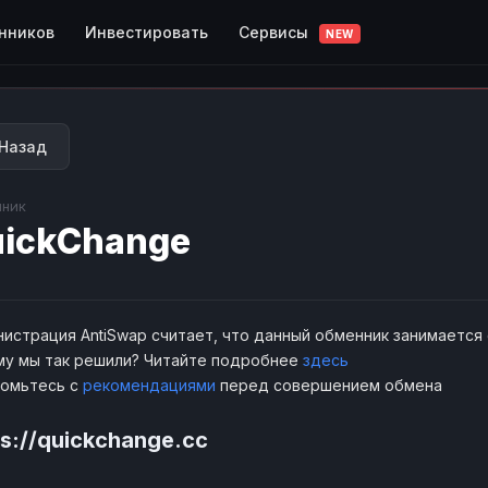
Сервисы
нников
Инвестировать
NEW
Назад
ник
ickChange
истрация AntiSwap считает, что данный обменник занимается
у мы так решили? Читайте подробнее
здесь
комьтесь с
рекомендациями
перед совершением обмена
ps://quickchange.cc