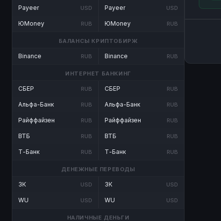
Payeer
Payeer
USD
USD
ЮMoney
ЮMoney
RUB
RUB
БАЛАНСЫ КРИПТОБИРЖ
Binance
Binance
RUB
RUB
ИНТЕРНЕТ БАНКИНГ
СБЕР
СБЕР
RUB
RUB
Альфа-Банк
Альфа-Банк
RUB
RUB
Райффайзен
Райффайзен
RUB
RUB
ВТБ
ВТБ
RUB
RUB
Т-Банк
Т-Банк
RUB
RUB
ДЕНЕЖНЫЕ ПЕРЕВОДЫ
ЗК
ЗК
USD
USD
WU
WU
USD
USD
НАЛИЧНЫЕ ДЕНЬГИ