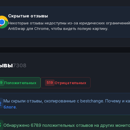
Скрытые отзывы
Некоторые отзывы недоступны из-за юридических ограничений
AntiSwap для Chrome, чтобы видеть полную картину.
ывы
7308
Положительных
Отрицательных
9
519
Мы скрыли отзывы, скопированные с bestchange. Почему и 
блоге
.
Обнаружено 6789 положительных отзывов на других монито