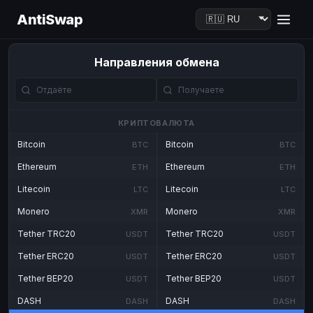
AntiSwap
Направления обмена
КРИПТОВАЛЮТА
Bitcoin
Bitcoin
BTC
BTC
Ethereum
Ethereum
ETH
ETH
Litecoin
Litecoin
LTC
LTC
Monero
Monero
XMR
XMR
Tether TRC20
Tether TRC20
USDT
USDT
Tether ERC20
Tether ERC20
USDT
USDT
Tether BEP20
Tether BEP20
USDT
USDT
DASH
DASH
DASH
DASH