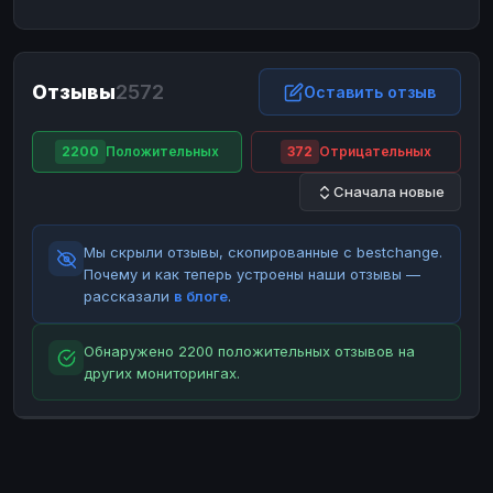
ЮMoney
ЮMoney
RUB
RUB
БАЛАНСЫ КРИПТОБИРЖ
Отзывы
2572
Binance
Binance
Оставить отзыв
RUB
RUB
ИНТЕРНЕТ БАНКИНГ
2200
Положительных
372
Отрицательных
СБЕР
СБЕР
RUB
RUB
Сначала новые
Альфа-Банк
Альфа-Банк
RUB
RUB
Райффайзен
Райффайзен
RUB
RUB
Мы скрыли отзывы, скопированные с bestchange.
ВТБ
ВТБ
RUB
RUB
Почему и как теперь устроены наши отзывы —
рассказали
в блоге
.
Т-Банк
Т-Банк
RUB
RUB
ДЕНЕЖНЫЕ ПЕРЕВОДЫ
Обнаружено 2200 положительных отзывов на
других мониторингах.
ЗК
ЗК
USD
USD
WU
WU
USD
USD
НАЛИЧНЫЕ ДЕНЬГИ
Наличные
Наличные
RUB
RUB