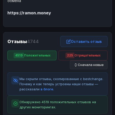
обмена
ЮMoney
ЮMoney
RUB
RUB
https://ramon.money
БАЛАНСЫ КРИПТОБИРЖ
Binance
Binance
RUB
RUB
ИНТЕРНЕТ БАНКИНГ
СБЕР
СБЕР
RUB
RUB
Отзывы
4744
Оставить отзыв
Альфа-Банк
Альфа-Банк
RUB
RUB
Райффайзен
Райффайзен
RUB
RUB
4519
Положительных
225
Отрицательных
ВТБ
ВТБ
RUB
RUB
Сначала новые
Т-Банк
Т-Банк
RUB
RUB
Мы скрыли отзывы, скопированные с bestchange.
ДЕНЕЖНЫЕ ПЕРЕВОДЫ
Почему и как теперь устроены наши отзывы —
ЗК
ЗК
USD
USD
рассказали
в блоге
.
WU
WU
USD
USD
Обнаружено 4519 положительных отзывов на
НАЛИЧНЫЕ ДЕНЬГИ
других мониторингах.
Наличные
Наличные
RUB
RUB