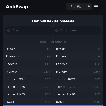
AntiSwap
Направления обмена
КРИПТОВАЛЮТА
Bitcoin
Bitcoin
BTC
BTC
Ethereum
Ethereum
ETH
ETH
Litecoin
Litecoin
LTC
LTC
Monero
Monero
XMR
XMR
Tether TRC20
Tether TRC20
USDT
USDT
Tether ERC20
Tether ERC20
USDT
USDT
Tether BEP20
Tether BEP20
USDT
USDT
DASH
DASH
DASH
DASH