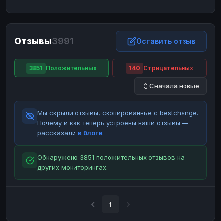
ЮMoney
ЮMoney
RUB
RUB
БАЛАНСЫ КРИПТОБИРЖ
Отзывы
3991
Binance
Binance
Оставить отзыв
RUB
RUB
ИНТЕРНЕТ БАНКИНГ
3851
Положительных
140
Отрицательных
СБЕР
СБЕР
RUB
RUB
Сначала новые
Альфа-Банк
Альфа-Банк
RUB
RUB
Райффайзен
Райффайзен
RUB
RUB
Мы скрыли отзывы, скопированные с bestchange.
ВТБ
ВТБ
RUB
RUB
Почему и как теперь устроены наши отзывы —
рассказали
в блоге
.
Т-Банк
Т-Банк
RUB
RUB
ДЕНЕЖНЫЕ ПЕРЕВОДЫ
Обнаружено 3851 положительных отзывов на
других мониторингах.
ЗК
ЗК
USD
USD
WU
WU
USD
USD
НАЛИЧНЫЕ ДЕНЬГИ
1
Наличные
Наличные
RUB
RUB