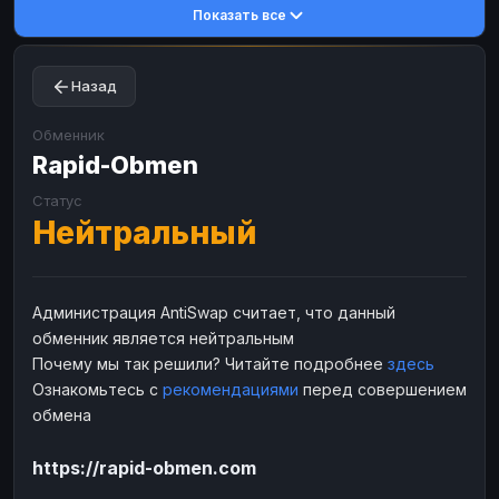
Показать все
Toncoin
Toncoin
TON
TON
Dogecoin
Dogecoin
DOGE
DOGE
Назад
TRX
TRX
TRON
TRON
Bitcoin Cash
Bitcoin Cash
BCH
BCH
Обменник
BinanceCoin
Rapid-Obmen
BinanceCoin
BEP20
BEP20
Ether Classic
Ether Classic
ETC
ETC
Статус
Нейтральный
Solana
Solana
SOL
SOL
Ripple
Ripple
XRP
XRP
ЭЛЕКТРОННЫЕ ДЕНЬГИ
Администрация AntiSwap считает, что данный
обменник является нейтральным
Paxum
Paxum
USD
USD
Почему мы так решили? Читайте подробнее
здесь
Perfect Money
Perfect Money
USD
USD
Ознакомьтесь с
рекомендациями
перед совершением
Payoneer
Payoneer
USD
USD
обмена
PayPal
PayPal
USD
USD
https://rapid-obmen.com
Payeer
Payeer
USD
USD