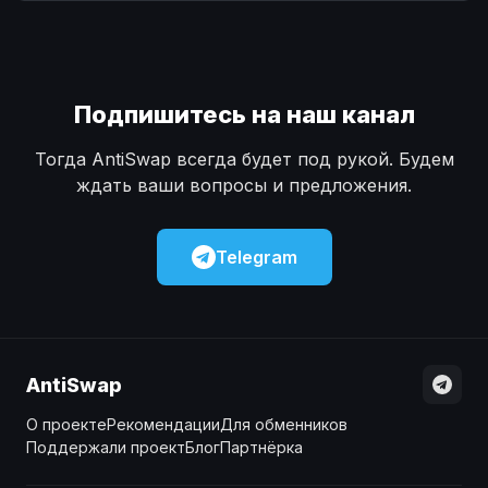
Наличные
Наличные
USD
USD
Наличные
Наличные
KZT
KZT
Подпишитесь на наш канал
Тогда AntiSwap всегда будет под рукой. Будем
ждать ваши вопросы и предложения.
Telegram
AntiSwap
О проекте
Рекомендации
Для обменников
Поддержали проект
Блог
Партнёрка