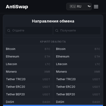
AntiSwap
Направления обмена
КРИПТОВАЛЮТА
Bitcoin
Bitcoin
BTC
BTC
Ethereum
Ethereum
ETH
ETH
Litecoin
Litecoin
LTC
LTC
Monero
Monero
XMR
XMR
Tether TRC20
Tether TRC20
USDT
USDT
Tether ERC20
Tether ERC20
USDT
USDT
Tether BEP20
Tether BEP20
USDT
USDT
DASH
DASH
DASH
DASH