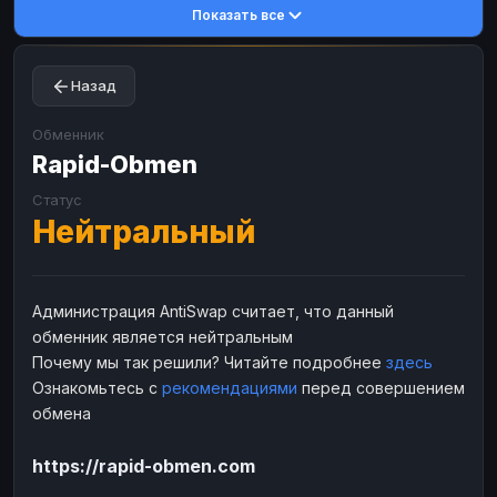
Показать все
Toncoin
Toncoin
TON
TON
Dogecoin
Dogecoin
DOGE
DOGE
Назад
TRX
TRX
TRON
TRON
Bitcoin Cash
Bitcoin Cash
BCH
BCH
Обменник
BinanceCoin
Rapid-Obmen
BinanceCoin
BEP20
BEP20
Ether Classic
Ether Classic
ETC
ETC
Статус
Нейтральный
Solana
Solana
SOL
SOL
Ripple
Ripple
XRP
XRP
ЭЛЕКТРОННЫЕ ДЕНЬГИ
Администрация AntiSwap считает, что данный
обменник является нейтральным
Paxum
Paxum
USD
USD
Почему мы так решили? Читайте подробнее
здесь
Perfect Money
Perfect Money
USD
USD
Ознакомьтесь с
рекомендациями
перед совершением
Payoneer
Payoneer
USD
USD
обмена
PayPal
PayPal
USD
USD
https://rapid-obmen.com
Payeer
Payeer
USD
USD