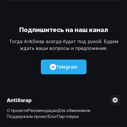
Наличные
Наличные
USD
USD
Наличные
Наличные
KZT
KZT
Подпишитесь на наш канал
Тогда AntiSwap всегда будет под рукой. Будем
ждать ваши вопросы и предложения.
Telegram
AntiSwap
О проекте
Рекомендации
Для обменников
Поддержали проект
Блог
Партнёрка