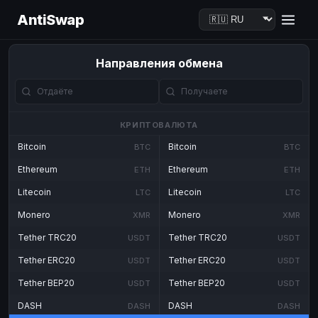
AntiSwap
Направления обмена
КРИПТОВАЛЮТА
Bitcoin
Bitcoin
BTC
BTC
Ethereum
Ethereum
ETH
ETH
Litecoin
Litecoin
LTC
LTC
Monero
Monero
XMR
XMR
Tether TRC20
Tether TRC20
USDT
USDT
Tether ERC20
Tether ERC20
USDT
USDT
Tether BEP20
Tether BEP20
USDT
USDT
DASH
DASH
DASH
DASH