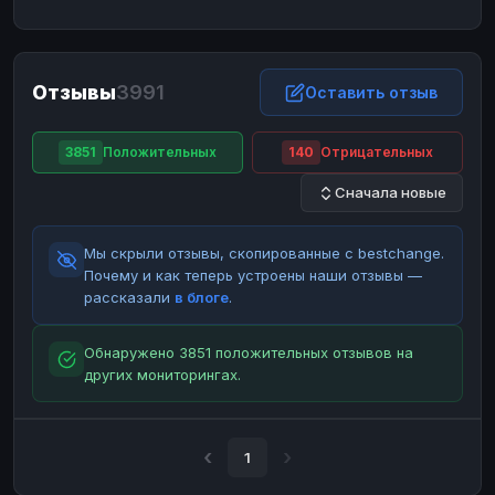
ЮMoney
ЮMoney
RUB
RUB
БАЛАНСЫ КРИПТОБИРЖ
Отзывы
3991
Binance
Binance
Оставить отзыв
RUB
RUB
ИНТЕРНЕТ БАНКИНГ
3851
Положительных
140
Отрицательных
СБЕР
СБЕР
RUB
RUB
Сначала новые
Альфа-Банк
Альфа-Банк
RUB
RUB
Райффайзен
Райффайзен
RUB
RUB
Мы скрыли отзывы, скопированные с bestchange.
ВТБ
ВТБ
RUB
RUB
Почему и как теперь устроены наши отзывы —
рассказали
в блоге
.
Т-Банк
Т-Банк
RUB
RUB
ДЕНЕЖНЫЕ ПЕРЕВОДЫ
Обнаружено 3851 положительных отзывов на
других мониторингах.
ЗК
ЗК
USD
USD
WU
WU
USD
USD
НАЛИЧНЫЕ ДЕНЬГИ
1
Наличные
Наличные
RUB
RUB