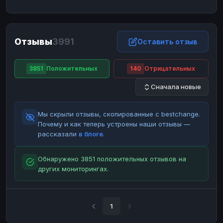
ЮMoney
ЮMoney
RUB
RUB
БАЛАНСЫ КРИПТОБИРЖ
Отзывы
3991
Binance
Binance
Оставить отзыв
RUB
RUB
ИНТЕРНЕТ БАНКИНГ
3851
Положительных
140
Отрицательных
СБЕР
СБЕР
RUB
RUB
Сначала новые
Альфа-Банк
Альфа-Банк
RUB
RUB
Райффайзен
Райффайзен
RUB
RUB
Мы скрыли отзывы, скопированные с bestchange.
ВТБ
ВТБ
RUB
RUB
Почему и как теперь устроены наши отзывы —
рассказали
в блоге
.
Т-Банк
Т-Банк
RUB
RUB
ДЕНЕЖНЫЕ ПЕРЕВОДЫ
Обнаружено 3851 положительных отзывов на
других мониторингах.
ЗК
ЗК
USD
USD
WU
WU
USD
USD
НАЛИЧНЫЕ ДЕНЬГИ
1
Наличные
Наличные
RUB
RUB