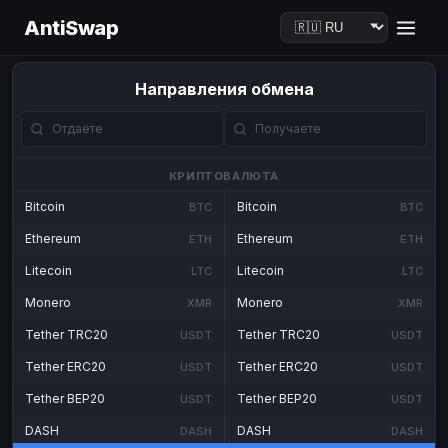
AntiSwap
Направления обмена
КРИПТОВАЛЮТА
Bitcoin
Bitcoin
BTC
BTC
Ethereum
Ethereum
ETH
ETH
Litecoin
Litecoin
LTC
LTC
Monero
Monero
XMR
XMR
Tether TRC20
Tether TRC20
USDT
USDT
Tether ERC20
Tether ERC20
USDT
USDT
Tether BEP20
Tether BEP20
USDT
USDT
DASH
DASH
DASH
DASH