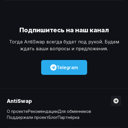
Наличные
Наличные
USD
USD
Наличные
Наличные
KZT
KZT
Подпишитесь на наш канал
Тогда AntiSwap всегда будет под рукой. Будем
ждать ваши вопросы и предложения.
Telegram
AntiSwap
О проекте
Рекомендации
Для обменников
Поддержали проект
Блог
Партнёрка