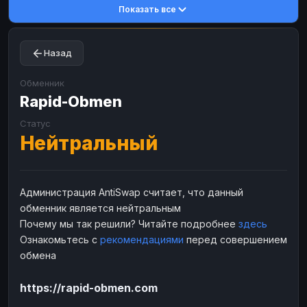
Показать все
Toncoin
Toncoin
TON
TON
Dogecoin
Dogecoin
DOGE
DOGE
Назад
TRX
TRX
TRON
TRON
Bitcoin Cash
Bitcoin Cash
BCH
BCH
Обменник
BinanceCoin
Rapid-Obmen
BinanceCoin
BEP20
BEP20
Ether Classic
Ether Classic
ETC
ETC
Статус
Нейтральный
Solana
Solana
SOL
SOL
Ripple
Ripple
XRP
XRP
ЭЛЕКТРОННЫЕ ДЕНЬГИ
Администрация AntiSwap считает, что данный
обменник является нейтральным
Paxum
Paxum
USD
USD
Почему мы так решили? Читайте подробнее
здесь
Perfect Money
Perfect Money
USD
USD
Ознакомьтесь с
рекомендациями
перед совершением
Payoneer
Payoneer
USD
USD
обмена
PayPal
PayPal
USD
USD
https://rapid-obmen.com
Payeer
Payeer
USD
USD