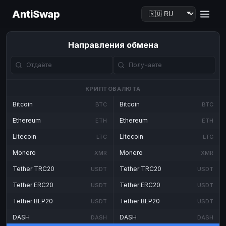
AntiSwap
Направления обмена
КРИПТОВАЛЮТА
Bitcoin
Bitcoin
BTC
BTC
Ethereum
Ethereum
ETH
ETH
Litecoin
Litecoin
LTC
LTC
Monero
Monero
XMR
XMR
Tether TRC20
Tether TRC20
USDT
USDT
Tether ERC20
Tether ERC20
USDT
USDT
Tether BEP20
Tether BEP20
USDT
USDT
DASH
DASH
DASH
DASH