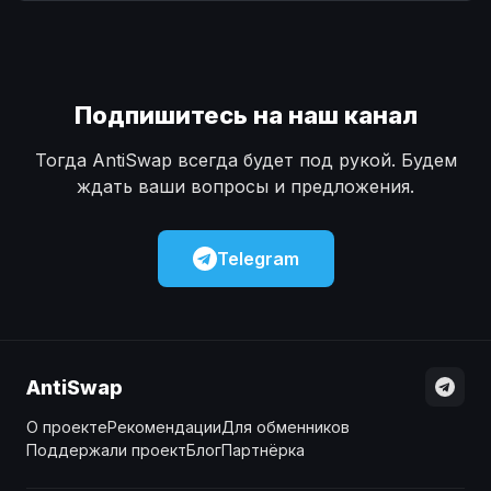
Наличные
Наличные
USD
USD
Наличные
Наличные
KZT
KZT
Подпишитесь на наш канал
Тогда AntiSwap всегда будет под рукой. Будем
ждать ваши вопросы и предложения.
Telegram
AntiSwap
О проекте
Рекомендации
Для обменников
Поддержали проект
Блог
Партнёрка