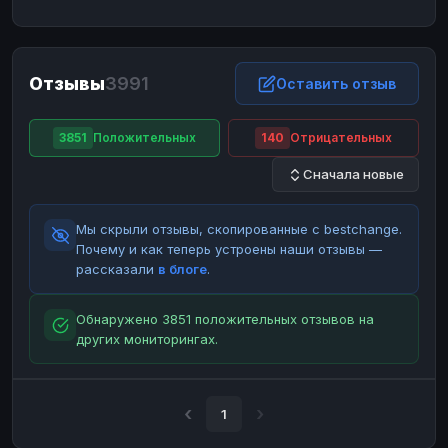
ЮMoney
ЮMoney
RUB
RUB
БАЛАНСЫ КРИПТОБИРЖ
Отзывы
3991
Binance
Binance
Оставить отзыв
RUB
RUB
ИНТЕРНЕТ БАНКИНГ
3851
Положительных
140
Отрицательных
СБЕР
СБЕР
RUB
RUB
Сначала новые
Альфа-Банк
Альфа-Банк
RUB
RUB
Райффайзен
Райффайзен
RUB
RUB
Мы скрыли отзывы, скопированные с bestchange.
ВТБ
ВТБ
RUB
RUB
Почему и как теперь устроены наши отзывы —
рассказали
в блоге
.
Т-Банк
Т-Банк
RUB
RUB
ДЕНЕЖНЫЕ ПЕРЕВОДЫ
Обнаружено 3851 положительных отзывов на
других мониторингах.
ЗК
ЗК
USD
USD
WU
WU
USD
USD
НАЛИЧНЫЕ ДЕНЬГИ
1
Наличные
Наличные
RUB
RUB