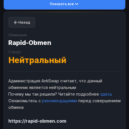
Показать все
Toncoin
Toncoin
TON
TON
Dogecoin
Dogecoin
DOGE
DOGE
Назад
TRX
TRX
TRON
TRON
Bitcoin Cash
Bitcoin Cash
BCH
BCH
Обменник
BinanceCoin
Rapid-Obmen
BinanceCoin
BEP20
BEP20
Ether Classic
Ether Classic
ETC
ETC
Статус
Нейтральный
Solana
Solana
SOL
SOL
Ripple
Ripple
XRP
XRP
ЭЛЕКТРОННЫЕ ДЕНЬГИ
Администрация AntiSwap считает, что данный
обменник является нейтральным
Paxum
Paxum
USD
USD
Почему мы так решили? Читайте подробнее
здесь
Perfect Money
Perfect Money
USD
USD
Ознакомьтесь с
рекомендациями
перед совершением
Payoneer
Payoneer
USD
USD
обмена
PayPal
PayPal
USD
USD
https://rapid-obmen.com
Payeer
Payeer
USD
USD