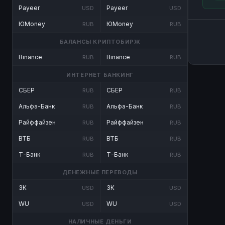
Payeer
Payeer
USD
USD
ЮMoney
ЮMoney
RUB
RUB
БАЛАНСЫ КРИПТОБИРЖ
Binance
Binance
RUB
RUB
ИНТЕРНЕТ БАНКИНГ
СБЕР
СБЕР
RUB
RUB
Альфа-Банк
Альфа-Банк
RUB
RUB
Райффайзен
Райффайзен
RUB
RUB
ВТБ
ВТБ
RUB
RUB
Т-Банк
Т-Банк
RUB
RUB
ДЕНЕЖНЫЕ ПЕРЕВОДЫ
ЗК
ЗК
USD
USD
WU
WU
USD
USD
НАЛИЧНЫЕ ДЕНЬГИ