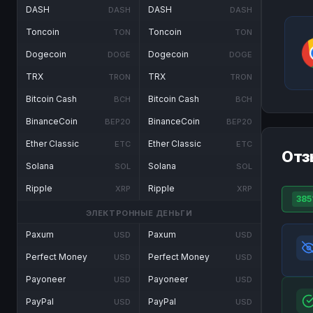
DASH
DASH
DASH
DASH
Toncoin
Toncoin
TON
TON
Dogecoin
Dogecoin
DOGE
DOGE
TRX
TRX
TRON
TRON
Bitcoin Cash
Bitcoin Cash
BCH
BCH
BinanceCoin
BinanceCoin
BEP20
BEP20
Ether Classic
Ether Classic
ETC
ETC
Отз
Solana
Solana
SOL
SOL
Ripple
Ripple
XRP
XRP
385
ЭЛЕКТРОННЫЕ ДЕНЬГИ
Paxum
Paxum
USD
USD
Perfect Money
Perfect Money
USD
USD
Payoneer
Payoneer
USD
USD
PayPal
PayPal
USD
USD