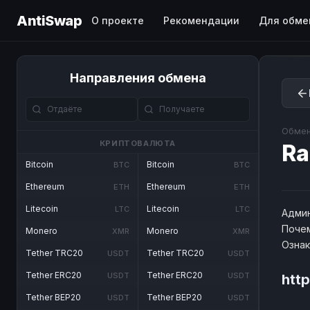
AntiSwap
О проекте
Рекомендации
Для обме
Направления обмена
Обмен
КРИПТОВАЛЮТА
Ra
Bitcoin
Bitcoin
BTC
BTC
Ethereum
Ethereum
ETH
ETH
Litecoin
Litecoin
LTC
LTC
Админ
Почем
Monero
Monero
XMR
XMR
Озна
Tether TRC20
Tether TRC20
USDT
USDT
Tether ERC20
Tether ERC20
USDT
USDT
htt
Tether BEP20
Tether BEP20
USDT
USDT