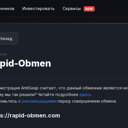
Сервисы
нников
Инвестировать
NEW
Назад
ник
pid-Obmen
истрация AntiSwap считает, что данный обменник является н
у мы так решили? Читайте подробнее
здесь
комьтесь с
рекомендациями
перед совершением обмена
ps://rapid-obmen.com