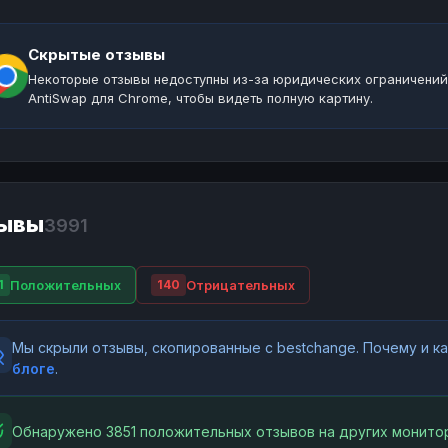
Скрытые отзывы
Некоторые отзывы недоступны из-за юридических ограничений
AntiSwap для Chrome, чтобы видеть полную картину.
ывы
3991
Положительных
Отрицательных
1
140
Мы скрыли отзывы, скопированные с bestchange. Почему и 
блоге
.
Обнаружено 3851 положительных отзывов на других монитор