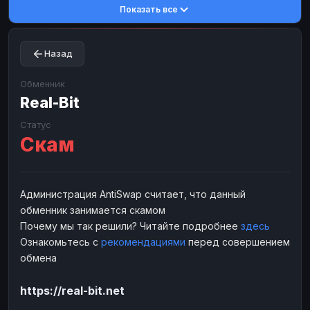
Показать все
Toncoin
Toncoin
TON
TON
Dogecoin
Dogecoin
DOGE
DOGE
Назад
TRX
TRX
TRON
TRON
Bitcoin Cash
Bitcoin Cash
BCH
BCH
Обменник
BinanceCoin
Real-Bit
BinanceCoin
BEP20
BEP20
Ether Classic
Ether Classic
ETC
ETC
Статус
Скам
Solana
Solana
SOL
SOL
Ripple
Ripple
XRP
XRP
ЭЛЕКТРОННЫЕ ДЕНЬГИ
Администрация AntiSwap считает, что данный
обменник занимается скамом
Paxum
Paxum
USD
USD
Почему мы так решили? Читайте подробнее
здесь
Perfect Money
Perfect Money
USD
USD
Ознакомьтесь с
рекомендациями
перед совершением
Payoneer
Payoneer
USD
USD
обмена
PayPal
PayPal
USD
USD
https://real-bit.net
Payeer
Payeer
USD
USD