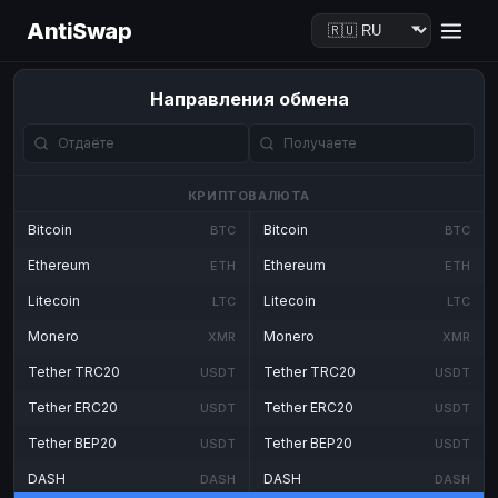
AntiSwap
Направления обмена
КРИПТОВАЛЮТА
Bitcoin
Bitcoin
BTC
BTC
Ethereum
Ethereum
ETH
ETH
Litecoin
Litecoin
LTC
LTC
Monero
Monero
XMR
XMR
Tether TRC20
Tether TRC20
USDT
USDT
Tether ERC20
Tether ERC20
USDT
USDT
Tether BEP20
Tether BEP20
USDT
USDT
DASH
DASH
DASH
DASH