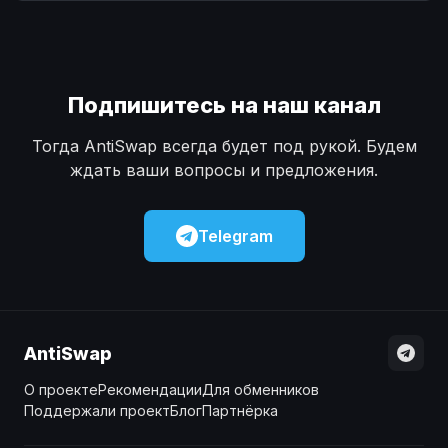
Наличные
Наличные
USD
USD
Наличные
Наличные
KZT
KZT
Подпишитесь на наш канал
Тогда AntiSwap всегда будет под рукой. Будем
ждать ваши вопросы и предложения.
Telegram
AntiSwap
О проекте
Рекомендации
Для обменников
Поддержали проект
Блог
Партнёрка