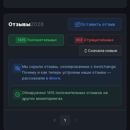
ЮMoney
ЮMoney
RUB
RUB
БАЛАНСЫ КРИПТОБИРЖ
Отзывы
2028
Binance
Binance
Оставить отзыв
RUB
RUB
ИНТЕРНЕТ БАНКИНГ
1415
Положительных
613
Отрицательных
СБЕР
СБЕР
RUB
RUB
Сначала новые
Альфа-Банк
Альфа-Банк
RUB
RUB
Райффайзен
Райффайзен
RUB
RUB
Мы скрыли отзывы, скопированные с bestchange.
ВТБ
ВТБ
RUB
RUB
Почему и как теперь устроены наши отзывы —
рассказали
в блоге
.
Т-Банк
Т-Банк
RUB
RUB
ДЕНЕЖНЫЕ ПЕРЕВОДЫ
Обнаружено 1415 положительных отзывов на
других мониторингах.
ЗК
ЗК
USD
USD
WU
WU
USD
USD
НАЛИЧНЫЕ ДЕНЬГИ
1
Наличные
Наличные
RUB
RUB