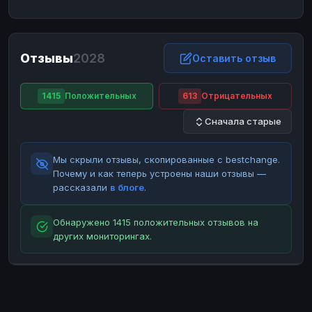
ЮMoney
ЮMoney
RUB
RUB
БАЛАНСЫ КРИПТОБИРЖ
Отзывы
2028
Binance
Binance
Оставить отзыв
RUB
RUB
ИНТЕРНЕТ БАНКИНГ
1415
Положительных
613
Отрицательных
СБЕР
СБЕР
RUB
RUB
Сначала старые
Альфа-Банк
Альфа-Банк
RUB
RUB
Райффайзен
Райффайзен
RUB
RUB
Мы скрыли отзывы, скопированные с bestchange.
ВТБ
ВТБ
RUB
RUB
Почему и как теперь устроены наши отзывы —
рассказали
в блоге
.
Т-Банк
Т-Банк
RUB
RUB
ДЕНЕЖНЫЕ ПЕРЕВОДЫ
Обнаружено 1415 положительных отзывов на
других мониторингах.
ЗК
ЗК
USD
USD
WU
WU
USD
USD
НАЛИЧНЫЕ ДЕНЬГИ
Наличные
Наличные
RUB
RUB