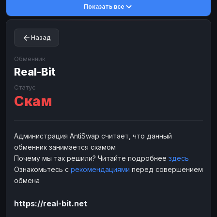
Показать все
Toncoin
Toncoin
TON
TON
Dogecoin
Dogecoin
DOGE
DOGE
Назад
TRX
TRX
TRON
TRON
Bitcoin Cash
Bitcoin Cash
BCH
BCH
Обменник
BinanceCoin
Real-Bit
BinanceCoin
BEP20
BEP20
Ether Classic
Ether Classic
ETC
ETC
Статус
Скам
Solana
Solana
SOL
SOL
Ripple
Ripple
XRP
XRP
ЭЛЕКТРОННЫЕ ДЕНЬГИ
Администрация AntiSwap считает, что данный
обменник занимается скамом
Paxum
Paxum
USD
USD
Почему мы так решили? Читайте подробнее
здесь
Perfect Money
Perfect Money
USD
USD
Ознакомьтесь с
рекомендациями
перед совершением
Payoneer
Payoneer
USD
USD
обмена
PayPal
PayPal
USD
USD
https://real-bit.net
Payeer
Payeer
USD
USD