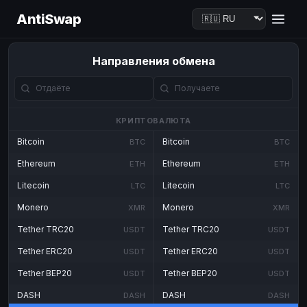
AntiSwap
Направления обмена
КРИПТОВАЛЮТА
Bitcoin
Bitcoin
BTC
BTC
Ethereum
Ethereum
ETH
ETH
Litecoin
Litecoin
LTC
LTC
Monero
Monero
XMR
XMR
Tether TRC20
Tether TRC20
USDT
USDT
Tether ERC20
Tether ERC20
USDT
USDT
Tether BEP20
Tether BEP20
USDT
USDT
DASH
DASH
DASH
DASH