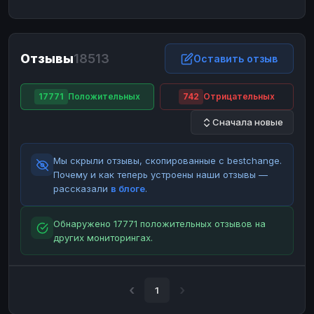
ЮMoney
ЮMoney
RUB
RUB
БАЛАНСЫ КРИПТОБИРЖ
Отзывы
18513
Binance
Binance
Оставить отзыв
RUB
RUB
ИНТЕРНЕТ БАНКИНГ
17771
Положительных
742
Отрицательных
СБЕР
СБЕР
RUB
RUB
Сначала новые
Альфа-Банк
Альфа-Банк
RUB
RUB
Райффайзен
Райффайзен
RUB
RUB
Мы скрыли отзывы, скопированные с bestchange.
ВТБ
ВТБ
RUB
RUB
Почему и как теперь устроены наши отзывы —
рассказали
в блоге
.
Т-Банк
Т-Банк
RUB
RUB
ДЕНЕЖНЫЕ ПЕРЕВОДЫ
Обнаружено 17771 положительных отзывов на
других мониторингах.
ЗК
ЗК
USD
USD
WU
WU
USD
USD
НАЛИЧНЫЕ ДЕНЬГИ
1
Наличные
Наличные
RUB
RUB