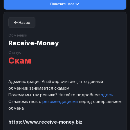
Показать все
Toncoin
Toncoin
TON
TON
Dogecoin
Dogecoin
DOGE
DOGE
Назад
TRX
TRX
TRON
TRON
Bitcoin Cash
Bitcoin Cash
BCH
BCH
Обменник
BinanceCoin
Receive-Money
BinanceCoin
BEP20
BEP20
Ether Classic
Ether Classic
ETC
ETC
Статус
Скам
Solana
Solana
SOL
SOL
Ripple
Ripple
XRP
XRP
ЭЛЕКТРОННЫЕ ДЕНЬГИ
Администрация AntiSwap считает, что данный
обменник занимается скамом
Paxum
Paxum
USD
USD
Почему мы так решили? Читайте подробнее
здесь
Perfect Money
Perfect Money
USD
USD
Ознакомьтесь с
рекомендациями
перед совершением
Payoneer
Payoneer
USD
USD
обмена
PayPal
PayPal
USD
USD
https://www.receive-money.biz
Payeer
Payeer
USD
USD