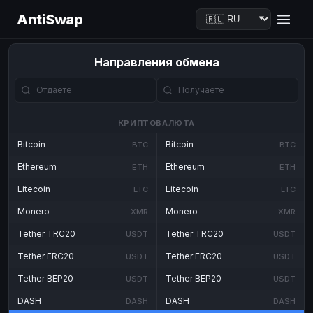
AntiSwap
Направления обмена
КРИПТОВАЛЮТА
Bitcoin
Bitcoin
BTC
BTC
Ethereum
Ethereum
ETH
ETH
Litecoin
Litecoin
LTC
LTC
Monero
Monero
XMR
XMR
Tether TRC20
Tether TRC20
USDT
USDT
Tether ERC20
Tether ERC20
USDT
USDT
Tether BEP20
Tether BEP20
USDT
USDT
DASH
DASH
DASH
DASH