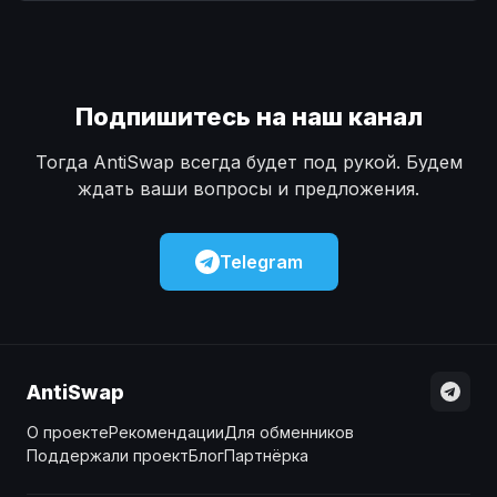
Наличные
Наличные
USD
USD
Наличные
Наличные
KZT
KZT
Подпишитесь на наш канал
Тогда AntiSwap всегда будет под рукой. Будем
ждать ваши вопросы и предложения.
Telegram
AntiSwap
О проекте
Рекомендации
Для обменников
Поддержали проект
Блог
Партнёрка