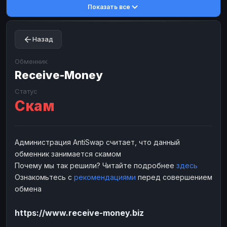
Показать все
Toncoin
Toncoin
TON
TON
Dogecoin
Dogecoin
DOGE
DOGE
Назад
TRX
TRX
TRON
TRON
Bitcoin Cash
Bitcoin Cash
BCH
BCH
Обменник
BinanceCoin
Receive-Money
BinanceCoin
BEP20
BEP20
Ether Classic
Ether Classic
ETC
ETC
Статус
Скам
Solana
Solana
SOL
SOL
Ripple
Ripple
XRP
XRP
ЭЛЕКТРОННЫЕ ДЕНЬГИ
Администрация AntiSwap считает, что данный
обменник занимается скамом
Paxum
Paxum
USD
USD
Почему мы так решили? Читайте подробнее
здесь
Perfect Money
Perfect Money
USD
USD
Ознакомьтесь с
рекомендациями
перед совершением
Payoneer
Payoneer
USD
USD
обмена
PayPal
PayPal
USD
USD
https://www.receive-money.biz
Payeer
Payeer
USD
USD