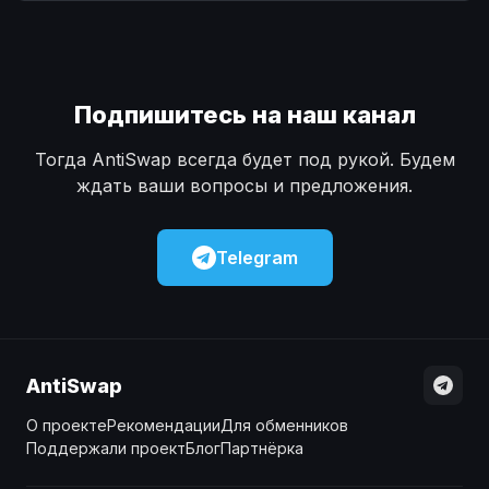
Наличные
Наличные
USD
USD
Наличные
Наличные
KZT
KZT
Подпишитесь на наш канал
Тогда AntiSwap всегда будет под рукой. Будем
ждать ваши вопросы и предложения.
Telegram
AntiSwap
О проекте
Рекомендации
Для обменников
Поддержали проект
Блог
Партнёрка