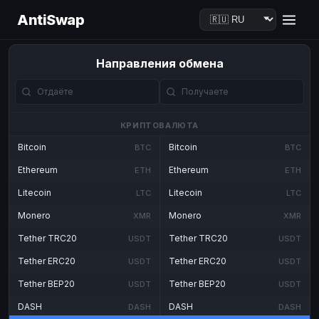
AntiSwap
Направления обмена
КРИПТОВАЛЮТА
Bitcoin
Bitcoin
BTC
BTC
Ethereum
Ethereum
ETH
ETH
Litecoin
Litecoin
LTC
LTC
Monero
Monero
XMR
XMR
Tether TRC20
Tether TRC20
USDT
USDT
Tether ERC20
Tether ERC20
USDT
USDT
Tether BEP20
Tether BEP20
USDT
USDT
DASH
DASH
DASH
DASH