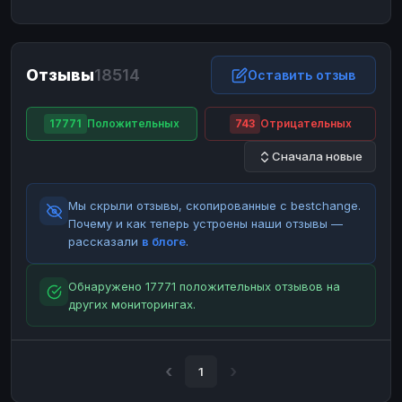
ЮMoney
ЮMoney
RUB
RUB
БАЛАНСЫ КРИПТОБИРЖ
Отзывы
18514
Binance
Binance
Оставить отзыв
RUB
RUB
ИНТЕРНЕТ БАНКИНГ
17771
Положительных
743
Отрицательных
СБЕР
СБЕР
RUB
RUB
Сначала новые
Альфа-Банк
Альфа-Банк
RUB
RUB
Райффайзен
Райффайзен
RUB
RUB
Мы скрыли отзывы, скопированные с bestchange.
ВТБ
ВТБ
RUB
RUB
Почему и как теперь устроены наши отзывы —
рассказали
в блоге
.
Т-Банк
Т-Банк
RUB
RUB
ДЕНЕЖНЫЕ ПЕРЕВОДЫ
Обнаружено 17771 положительных отзывов на
других мониторингах.
ЗК
ЗК
USD
USD
WU
WU
USD
USD
НАЛИЧНЫЕ ДЕНЬГИ
1
Наличные
Наличные
RUB
RUB