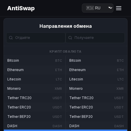
AntiSwap
Направления обмена
КРИПТОВАЛЮТА
Bitcoin
Bitcoin
BTC
BTC
Ethereum
Ethereum
ETH
ETH
Litecoin
Litecoin
LTC
LTC
Monero
Monero
XMR
XMR
Tether TRC20
Tether TRC20
USDT
USDT
Tether ERC20
Tether ERC20
USDT
USDT
Tether BEP20
Tether BEP20
USDT
USDT
DASH
DASH
DASH
DASH