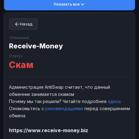
Показать все
Toncoin
Toncoin
TON
TON
Dogecoin
Dogecoin
DOGE
DOGE
Назад
TRX
TRX
TRON
TRON
Bitcoin Cash
Bitcoin Cash
BCH
BCH
Обменник
BinanceCoin
Receive-Money
BinanceCoin
BEP20
BEP20
Ether Classic
Ether Classic
ETC
ETC
Статус
Скам
Solana
Solana
SOL
SOL
Ripple
Ripple
XRP
XRP
ЭЛЕКТРОННЫЕ ДЕНЬГИ
Администрация AntiSwap считает, что данный
обменник занимается скамом
Paxum
Paxum
USD
USD
Почему мы так решили? Читайте подробнее
здесь
Perfect Money
Perfect Money
USD
USD
Ознакомьтесь с
рекомендациями
перед совершением
Payoneer
Payoneer
USD
USD
обмена
PayPal
PayPal
USD
USD
https://www.receive-money.biz
Payeer
Payeer
USD
USD