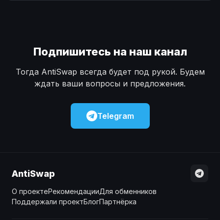
Наличные
Наличные
USD
USD
Наличные
Наличные
KZT
KZT
Подпишитесь на наш канал
Тогда AntiSwap всегда будет под рукой. Будем
ждать ваши вопросы и предложения.
Telegram
AntiSwap
О проекте
Рекомендации
Для обменников
Поддержали проект
Блог
Партнёрка