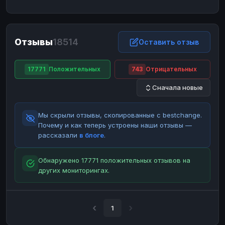
ЮMoney
ЮMoney
RUB
RUB
БАЛАНСЫ КРИПТОБИРЖ
Отзывы
18514
Binance
Binance
Оставить отзыв
RUB
RUB
ИНТЕРНЕТ БАНКИНГ
17771
Положительных
743
Отрицательных
СБЕР
СБЕР
RUB
RUB
Сначала новые
Альфа-Банк
Альфа-Банк
RUB
RUB
Райффайзен
Райффайзен
RUB
RUB
Мы скрыли отзывы, скопированные с bestchange.
ВТБ
ВТБ
RUB
RUB
Почему и как теперь устроены наши отзывы —
рассказали
в блоге
.
Т-Банк
Т-Банк
RUB
RUB
ДЕНЕЖНЫЕ ПЕРЕВОДЫ
Обнаружено 17771 положительных отзывов на
других мониторингах.
ЗК
ЗК
USD
USD
WU
WU
USD
USD
НАЛИЧНЫЕ ДЕНЬГИ
1
Наличные
Наличные
RUB
RUB