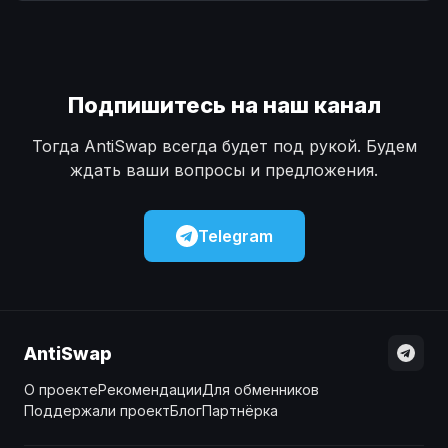
Наличные
Наличные
USD
USD
Наличные
Наличные
KZT
KZT
Подпишитесь на наш канал
Тогда AntiSwap всегда будет под рукой. Будем
ждать ваши вопросы и предложения.
Telegram
AntiSwap
О проекте
Рекомендации
Для обменников
Поддержали проект
Блог
Партнёрка