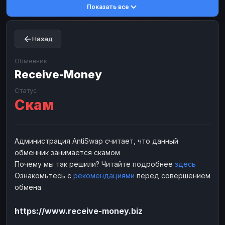
Показать все
Toncoin
Toncoin
TON
TON
Dogecoin
Dogecoin
DOGE
DOGE
Назад
TRX
TRX
TRON
TRON
Bitcoin Cash
Bitcoin Cash
BCH
BCH
Обменник
BinanceCoin
Receive-Money
BinanceCoin
BEP20
BEP20
Ether Classic
Ether Classic
ETC
ETC
Статус
Скам
Solana
Solana
SOL
SOL
Ripple
Ripple
XRP
XRP
ЭЛЕКТРОННЫЕ ДЕНЬГИ
Администрация AntiSwap считает, что данный
обменник занимается скамом
Paxum
Paxum
USD
USD
Почему мы так решили? Читайте подробнее
здесь
Perfect Money
Perfect Money
USD
USD
Ознакомьтесь с
рекомендациями
перед совершением
Payoneer
Payoneer
USD
USD
обмена
PayPal
PayPal
USD
USD
https://www.receive-money.biz
Payeer
Payeer
USD
USD