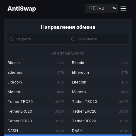
AntiSwap
Направления обмена
КРИПТОВАЛЮТА
Bitcoin
Bitcoin
BTC
BTC
Ethereum
Ethereum
ETH
ETH
Litecoin
Litecoin
LTC
LTC
Monero
Monero
XMR
XMR
Tether TRC20
Tether TRC20
USDT
USDT
Tether ERC20
Tether ERC20
USDT
USDT
Tether BEP20
Tether BEP20
USDT
USDT
DASH
DASH
DASH
DASH