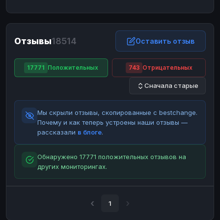
ЮMoney
ЮMoney
RUB
RUB
БАЛАНСЫ КРИПТОБИРЖ
Отзывы
18514
Binance
Binance
Оставить отзыв
RUB
RUB
ИНТЕРНЕТ БАНКИНГ
17771
Положительных
743
Отрицательных
СБЕР
СБЕР
RUB
RUB
Сначала старые
Альфа-Банк
Альфа-Банк
RUB
RUB
Райффайзен
Райффайзен
RUB
RUB
Мы скрыли отзывы, скопированные с bestchange.
ВТБ
ВТБ
RUB
RUB
Почему и как теперь устроены наши отзывы —
рассказали
в блоге
.
Т-Банк
Т-Банк
RUB
RUB
ДЕНЕЖНЫЕ ПЕРЕВОДЫ
Обнаружено 17771 положительных отзывов на
других мониторингах.
ЗК
ЗК
USD
USD
WU
WU
USD
USD
НАЛИЧНЫЕ ДЕНЬГИ
1
Наличные
Наличные
RUB
RUB