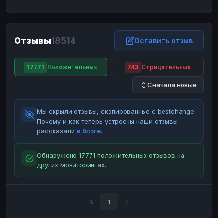
ЮMoney
ЮMoney
RUB
RUB
БАЛАНСЫ КРИПТОБИРЖ
Отзывы
18514
Binance
Binance
Оставить отзыв
RUB
RUB
ИНТЕРНЕТ БАНКИНГ
17771
Положительных
743
Отрицательных
СБЕР
СБЕР
RUB
RUB
Сначала новые
Альфа-Банк
Альфа-Банк
RUB
RUB
Райффайзен
Райффайзен
RUB
RUB
Мы скрыли отзывы, скопированные с bestchange.
ВТБ
ВТБ
RUB
RUB
Почему и как теперь устроены наши отзывы —
рассказали
в блоге
.
Т-Банк
Т-Банк
RUB
RUB
ДЕНЕЖНЫЕ ПЕРЕВОДЫ
Обнаружено 17771 положительных отзывов на
других мониторингах.
ЗК
ЗК
USD
USD
WU
WU
USD
USD
НАЛИЧНЫЕ ДЕНЬГИ
1
Наличные
Наличные
RUB
RUB