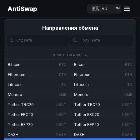
AntiSwap
Направления обмена
КРИПТОВАЛЮТА
Bitcoin
Bitcoin
BTC
BTC
Ethereum
Ethereum
ETH
ETH
Litecoin
Litecoin
LTC
LTC
Monero
Monero
XMR
XMR
Tether TRC20
Tether TRC20
USDT
USDT
Tether ERC20
Tether ERC20
USDT
USDT
Tether BEP20
Tether BEP20
USDT
USDT
DASH
DASH
DASH
DASH