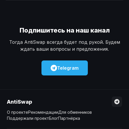
Наличные
Наличные
USD
USD
Наличные
Наличные
KZT
KZT
Подпишитесь на наш канал
Тогда AntiSwap всегда будет под рукой. Будем
ждать ваши вопросы и предложения.
Telegram
AntiSwap
О проекте
Рекомендации
Для обменников
Поддержали проект
Блог
Партнёрка