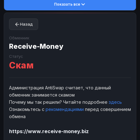
Показать все
Toncoin
Toncoin
TON
TON
Dogecoin
Dogecoin
DOGE
DOGE
Назад
TRX
TRX
TRON
TRON
Bitcoin Cash
Bitcoin Cash
BCH
BCH
Обменник
BinanceCoin
Receive-Money
BinanceCoin
BEP20
BEP20
Ether Classic
Ether Classic
ETC
ETC
Статус
Скам
Solana
Solana
SOL
SOL
Ripple
Ripple
XRP
XRP
ЭЛЕКТРОННЫЕ ДЕНЬГИ
Администрация AntiSwap считает, что данный
обменник занимается скамом
Paxum
Paxum
USD
USD
Почему мы так решили? Читайте подробнее
здесь
Perfect Money
Perfect Money
USD
USD
Ознакомьтесь с
рекомендациями
перед совершением
Payoneer
Payoneer
USD
USD
обмена
PayPal
PayPal
USD
USD
https://www.receive-money.biz
Payeer
Payeer
USD
USD