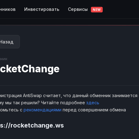
Сервисы
нников
Инвестировать
NEW
Назад
ник
cketChange
истрация AntiSwap считает, что данный обменник занимается
у мы так решили? Читайте подробнее
здесь
комьтесь с
рекомендациями
перед совершением обмена
ps://rocketchange.ws