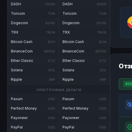
DASH
DASH
DASH
DASH
Toncoin
Toncoin
TON
TON
Dogecoin
Dogecoin
DOGE
DOGE
TRX
TRX
TRON
TRON
Bitcoin Cash
Bitcoin Cash
BCH
BCH
BinanceCoin
BinanceCoin
BEP20
BEP20
Ether Classic
Ether Classic
ETC
ETC
Отз
Solana
Solana
SOL
SOL
Ripple
Ripple
XRP
XRP
453
ЭЛЕКТРОННЫЕ ДЕНЬГИ
Paxum
Paxum
USD
USD
Perfect Money
Perfect Money
USD
USD
Payoneer
Payoneer
USD
USD
PayPal
PayPal
USD
USD