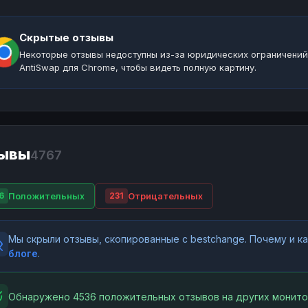
Скрытые отзывы
Некоторые отзывы недоступны из-за юридических ограничений
AntiSwap для Chrome, чтобы видеть полную картину.
ывы
4767
Положительных
Отрицательных
6
231
Мы скрыли отзывы, скопированные с bestchange. Почему и 
блоге
.
Обнаружено 4536 положительных отзывов на других монито