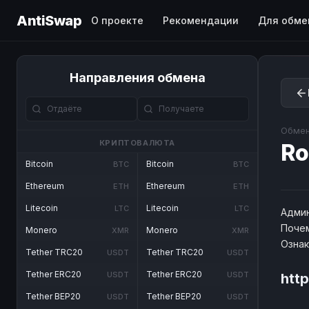
AntiSwap
О проекте
Рекомендации
Для обме
Направления обмена
Обмен
КРИПТОВАЛЮТА
Ro
Bitcoin
Bitcoin
BTC
BTC
Ethereum
Ethereum
ETH
ETH
Litecoin
Litecoin
LTC
LTC
Админ
Почем
Monero
Monero
XMR
XMR
Озна
Tether TRC20
Tether TRC20
USDT
USDT
Tether ERC20
Tether ERC20
USDT
USDT
htt
Tether BEP20
Tether BEP20
USDT
USDT