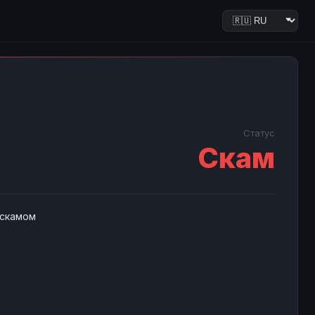
Статус
Скам
 скамом