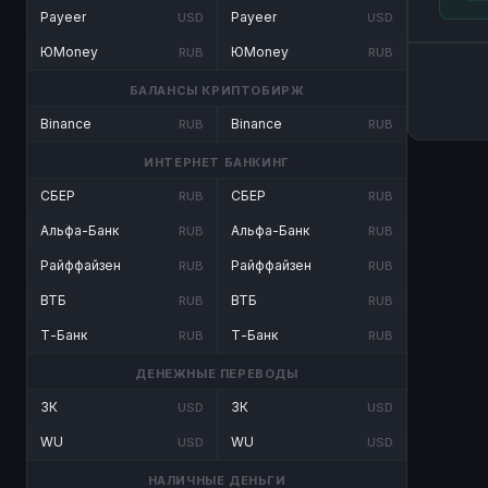
Payeer
Payeer
USD
USD
ЮMoney
ЮMoney
RUB
RUB
БАЛАНСЫ КРИПТОБИРЖ
Binance
Binance
RUB
RUB
ИНТЕРНЕТ БАНКИНГ
СБЕР
СБЕР
RUB
RUB
Альфа-Банк
Альфа-Банк
RUB
RUB
Райффайзен
Райффайзен
RUB
RUB
ВТБ
ВТБ
RUB
RUB
Т-Банк
Т-Банк
RUB
RUB
ДЕНЕЖНЫЕ ПЕРЕВОДЫ
ЗК
ЗК
USD
USD
WU
WU
USD
USD
НАЛИЧНЫЕ ДЕНЬГИ