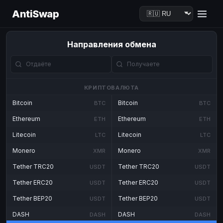
AntiSwap
Направления обмена
КРИПТОВАЛЮТА
Bitcoin
Bitcoin
BTC
BTC
Ethereum
Ethereum
ETH
ETH
Litecoin
Litecoin
LTC
LTC
Monero
Monero
XMR
XMR
Tether TRC20
Tether TRC20
USDT
USDT
Tether ERC20
Tether ERC20
USDT
USDT
Tether BEP20
Tether BEP20
USDT
USDT
DASH
DASH
DASH
DASH