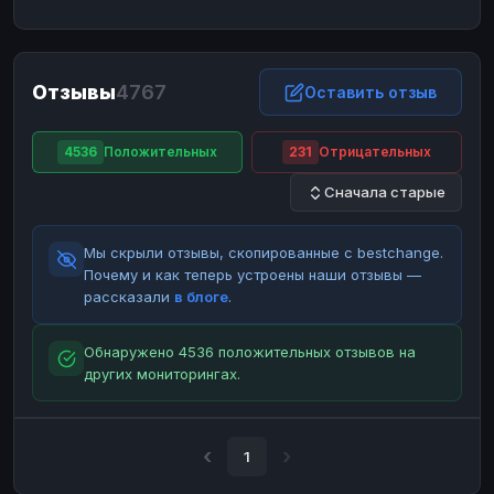
ЮMoney
ЮMoney
RUB
RUB
БАЛАНСЫ КРИПТОБИРЖ
Отзывы
4767
Binance
Binance
Оставить отзыв
RUB
RUB
ИНТЕРНЕТ БАНКИНГ
4536
Положительных
231
Отрицательных
СБЕР
СБЕР
RUB
RUB
Сначала старые
Альфа-Банк
Альфа-Банк
RUB
RUB
Райффайзен
Райффайзен
RUB
RUB
Мы скрыли отзывы, скопированные с bestchange.
ВТБ
ВТБ
RUB
RUB
Почему и как теперь устроены наши отзывы —
рассказали
в блоге
.
Т-Банк
Т-Банк
RUB
RUB
ДЕНЕЖНЫЕ ПЕРЕВОДЫ
Обнаружено 4536 положительных отзывов на
других мониторингах.
ЗК
ЗК
USD
USD
WU
WU
USD
USD
НАЛИЧНЫЕ ДЕНЬГИ
1
Наличные
Наличные
RUB
RUB