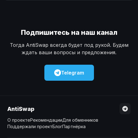
Наличные
Наличные
USD
USD
Наличные
Наличные
KZT
KZT
Подпишитесь на наш канал
Тогда AntiSwap всегда будет под рукой. Будем
ждать ваши вопросы и предложения.
Telegram
AntiSwap
О проекте
Рекомендации
Для обменников
Поддержали проект
Блог
Партнёрка