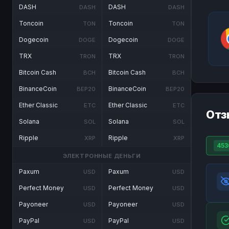
DASH
DASH
DASH
DASH
Toncoin
Toncoin
TON
TON
Dogecoin
Dogecoin
DOGE
DOGE
TRX
TRX
TRON
TRON
Bitcoin Cash
Bitcoin Cash
BCH
BCH
BinanceCoin
BinanceCoin
BEP20
BEP20
Ether Classic
Ether Classic
ETC
ETC
Отз
Solana
Solana
SOL
SOL
Ripple
Ripple
XRP
XRP
453
ЭЛЕКТРОННЫЕ ДЕНЬГИ
Paxum
Paxum
USD
USD
Perfect Money
Perfect Money
USD
USD
Payoneer
Payoneer
USD
USD
PayPal
PayPal
USD
USD