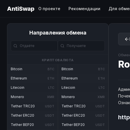
AntiSwap
О проекте
Рекомендации
Для обме
Направления обмена
Обмен
КРИПТОВАЛЮТА
Ro
Bitcoin
Bitcoin
BTC
BTC
Ethereum
Ethereum
ETH
ETH
Litecoin
Litecoin
LTC
LTC
Админ
Почем
Monero
Monero
XMR
XMR
Озна
Tether TRC20
Tether TRC20
USDT
USDT
Tether ERC20
Tether ERC20
USDT
USDT
htt
Tether BEP20
Tether BEP20
USDT
USDT