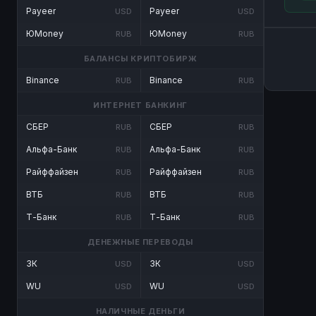
Payeer
Payeer
USD
USD
ЮMoney
ЮMoney
RUB
RUB
БАЛАНСЫ КРИПТОБИРЖ
Binance
Binance
RUB
RUB
ИНТЕРНЕТ БАНКИНГ
СБЕР
СБЕР
RUB
RUB
Альфа-Банк
Альфа-Банк
RUB
RUB
Райффайзен
Райффайзен
RUB
RUB
ВТБ
ВТБ
RUB
RUB
Т-Банк
Т-Банк
RUB
RUB
ДЕНЕЖНЫЕ ПЕРЕВОДЫ
ЗК
ЗК
USD
USD
WU
WU
USD
USD
НАЛИЧНЫЕ ДЕНЬГИ