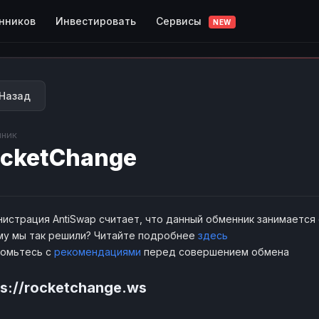
Сервисы
нников
Инвестировать
NEW
Назад
ник
cketChange
истрация AntiSwap считает, что данный обменник занимается
у мы так решили? Читайте подробнее
здесь
комьтесь с
рекомендациями
перед совершением обмена
ps://rocketchange.ws