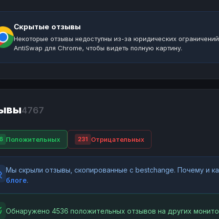
Скрытые отзывы
Некоторые отзывы недоступны из-за юридических ограничений
AntiSwap для Chrome, чтобы видеть полную картину.
ывы
4767
Положительных
Отрицательных
6
231
Мы скрыли отзывы, скопированные с bestchange. Почему и 
блоге
.
Обнаружено 4536 положительных отзывов на других монито