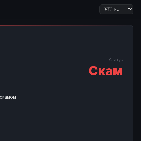
Статус
Скам
 скамом