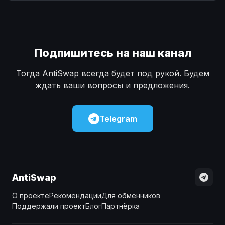
Наличные
Наличные
USD
USD
Наличные
Наличные
KZT
KZT
Подпишитесь на наш канал
Тогда AntiSwap всегда будет под рукой. Будем
ждать ваши вопросы и предложения.
Telegram
AntiSwap
О проекте
Рекомендации
Для обменников
Поддержали проект
Блог
Партнёрка