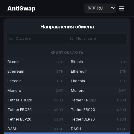
AntiSwap
Направления обмена
КРИПТОВАЛЮТА
Bitcoin
Bitcoin
BTC
BTC
Ethereum
Ethereum
ETH
ETH
Litecoin
Litecoin
LTC
LTC
Monero
Monero
XMR
XMR
Tether TRC20
Tether TRC20
USDT
USDT
Tether ERC20
Tether ERC20
USDT
USDT
Tether BEP20
Tether BEP20
USDT
USDT
DASH
DASH
DASH
DASH