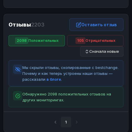
ЮMoney
ЮMoney
RUB
RUB
БАЛАНСЫ КРИПТОБИРЖ
Отзывы
2203
Binance
Binance
Оставить отзыв
RUB
RUB
ИНТЕРНЕТ БАНКИНГ
2098
Положительных
105
Отрицательных
СБЕР
СБЕР
RUB
RUB
Сначала новые
Альфа-Банк
Альфа-Банк
RUB
RUB
Райффайзен
Райффайзен
RUB
RUB
Мы скрыли отзывы, скопированные с bestchange.
ВТБ
ВТБ
RUB
RUB
Почему и как теперь устроены наши отзывы —
рассказали
в блоге
.
Т-Банк
Т-Банк
RUB
RUB
ДЕНЕЖНЫЕ ПЕРЕВОДЫ
Обнаружено 2098 положительных отзывов на
других мониторингах.
ЗК
ЗК
USD
USD
WU
WU
USD
USD
НАЛИЧНЫЕ ДЕНЬГИ
1
Наличные
Наличные
RUB
RUB