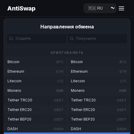
AntiSwap
Направления обмена
КРИПТОВАЛЮТА
Bitcoin
Bitcoin
BTC
BTC
Ethereum
Ethereum
ETH
ETH
Litecoin
Litecoin
LTC
LTC
Monero
Monero
XMR
XMR
Tether TRC20
Tether TRC20
USDT
USDT
Tether ERC20
Tether ERC20
USDT
USDT
Tether BEP20
Tether BEP20
USDT
USDT
DASH
DASH
DASH
DASH