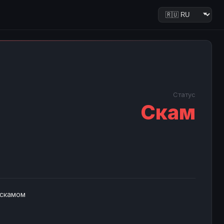
Статус
Скам
 скамом