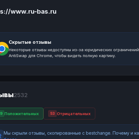
ps://www.ru-bas.ru
Скрытые отзывы
Некоторые отзывы недоступны из-за юридических ограничений
AntiSwap для Chrome, чтобы видеть полную картину.
ывы
2532
Положительных
Отрицательных
9
53
Мы скрыли отзывы, скопированные с bestchange. Почему и 