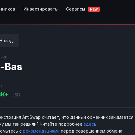
Сервисы
нников
Инвестировать
NEW
Назад
ник
-Bas
т
8K+
USD
истрация AntiSwap считает, что данный обменник занимается
у мы так решили? Читайте подробнее
здесь
комьтесь с
рекомендациями
перед совершением обмена