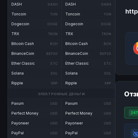
DASH
DASH
DASH
DASH
htt
Toncoin
Toncoin
TON
TON
Dogecoin
Dogecoin
DOGE
DOGE
TRX
TRX
TRON
TRON
Bitcoin Cash
Bitcoin Cash
BCH
BCH
BinanceCoin
BinanceCoin
BEP20
BEP20
Ether Classic
Ether Classic
ETC
ETC
Solana
Solana
SOL
SOL
Ripple
Ripple
XRP
XRP
Отз
ЭЛЕКТРОННЫЕ ДЕНЬГИ
Paxum
Paxum
USD
USD
247
Perfect Money
Perfect Money
USD
USD
Payoneer
Payoneer
USD
USD
PayPal
PayPal
USD
USD