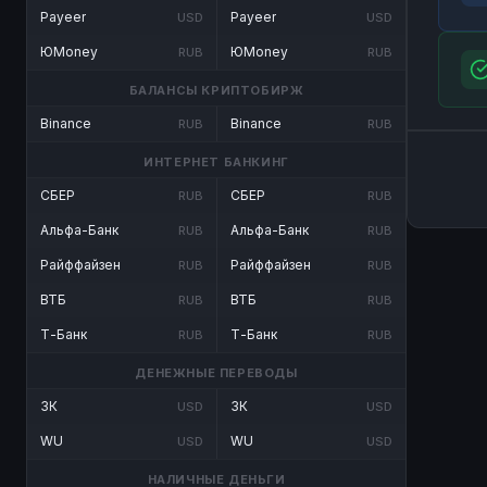
Payeer
Payeer
USD
USD
ЮMoney
ЮMoney
RUB
RUB
БАЛАНСЫ КРИПТОБИРЖ
Binance
Binance
RUB
RUB
ИНТЕРНЕТ БАНКИНГ
СБЕР
СБЕР
RUB
RUB
Альфа-Банк
Альфа-Банк
RUB
RUB
Райффайзен
Райффайзен
RUB
RUB
ВТБ
ВТБ
RUB
RUB
Т-Банк
Т-Банк
RUB
RUB
ДЕНЕЖНЫЕ ПЕРЕВОДЫ
ЗК
ЗК
USD
USD
WU
WU
USD
USD
НАЛИЧНЫЕ ДЕНЬГИ