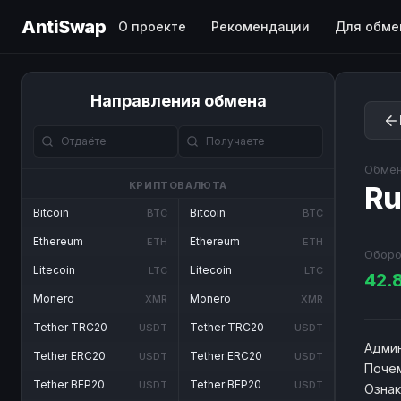
AntiSwap
О проекте
Рекомендации
Для обме
Направления обмена
Обмен
КРИПТОВАЛЮТА
Ru
Bitcoin
Bitcoin
BTC
BTC
Ethereum
Ethereum
ETH
ETH
Оборо
Litecoin
Litecoin
LTC
LTC
42.
Monero
Monero
XMR
XMR
Tether TRC20
Tether TRC20
USDT
USDT
Админ
Tether ERC20
Tether ERC20
USDT
USDT
Почем
Tether BEP20
Tether BEP20
USDT
USDT
Озна