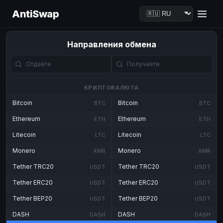
AntiSwap
Направления обмена
КРИПТОВАЛЮТА
Bitcoin
Bitcoin
BTC
BTC
Ethereum
Ethereum
ETH
ETH
Litecoin
Litecoin
LTC
LTC
Monero
Monero
XMR
XMR
Tether TRC20
Tether TRC20
USDT
USDT
Tether ERC20
Tether ERC20
USDT
USDT
Tether BEP20
Tether BEP20
USDT
USDT
DASH
DASH
DASH
DASH