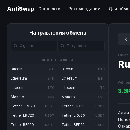
AntiSwap
О проекте
Рекомендации
Для обме
Направления обмена
Обмен
КРИПТОВАЛЮТА
Ru
Bitcoin
Bitcoin
BTC
BTC
Ethereum
Ethereum
ETH
ETH
Оборо
Litecoin
Litecoin
LTC
LTC
3.6
Monero
Monero
XMR
XMR
Tether TRC20
Tether TRC20
USDT
USDT
Админ
Tether ERC20
Tether ERC20
USDT
USDT
Почем
Tether BEP20
Tether BEP20
USDT
USDT
Озна