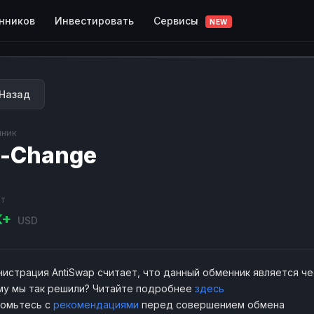
Сервисы
нников
Инвестировать
NEW
Назад
ник
-Change
т
K+
USD
истрация AntiSwap считает, что данный обменник является ч
у мы так решили? Читайте подробнее
здесь
комьтесь с
рекомендациями
перед совершением обмена