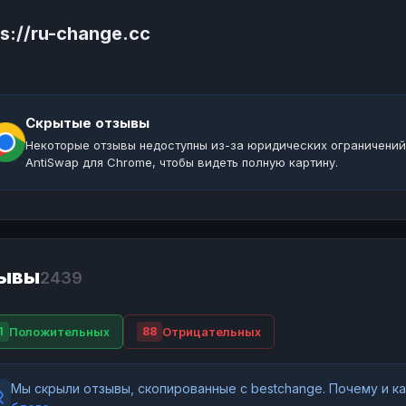
ps://ru-change.cc
Скрытые отзывы
Некоторые отзывы недоступны из-за юридических ограничений
AntiSwap для Chrome, чтобы видеть полную картину.
ывы
2439
Положительных
Отрицательных
1
88
Мы скрыли отзывы, скопированные с bestchange. Почему и 