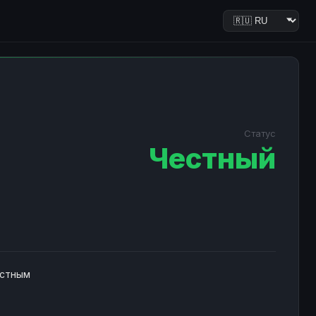
Статус
Честный
естным