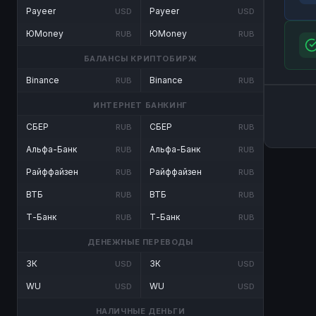
Payeer
Payeer
USD
USD
ЮMoney
ЮMoney
RUB
RUB
БАЛАНСЫ КРИПТОБИРЖ
Binance
Binance
RUB
RUB
ИНТЕРНЕТ БАНКИНГ
СБЕР
СБЕР
RUB
RUB
Альфа-Банк
Альфа-Банк
RUB
RUB
Райффайзен
Райффайзен
RUB
RUB
ВТБ
ВТБ
RUB
RUB
Т-Банк
Т-Банк
RUB
RUB
ДЕНЕЖНЫЕ ПЕРЕВОДЫ
ЗК
ЗК
USD
USD
WU
WU
USD
USD
НАЛИЧНЫЕ ДЕНЬГИ