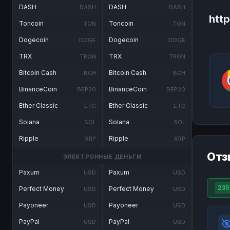
DASH
DASH
DASH
DASH
htt
Toncoin
Toncoin
TON
TON
Dogecoin
Dogecoin
DOGE
DOGE
TRX
TRX
TRON
TRON
Bitcoin Cash
Bitcoin Cash
BCH
BCH
BinanceCoin
BinanceCoin
BEP20
BEP20
Ether Classic
Ether Classic
ETC
ETC
Solana
Solana
SOL
SOL
Ripple
Ripple
XRP
XRP
Отз
ЭЛЕКТРОННЫЕ ДЕНЬГИ
Paxum
Paxum
USD
USD
235
Perfect Money
Perfect Money
USD
USD
Payoneer
Payoneer
USD
USD
PayPal
PayPal
USD
USD