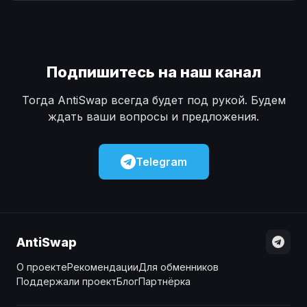
Наличные
Наличные
USD
USD
Наличные
Наличные
KZT
KZT
Подпишитесь на наш канал
Тогда AntiSwap всегда будет под рукой. Будем
ждать ваши вопросы и предложения.
Telegram
AntiSwap
О проекте
Рекомендации
Для обменников
Поддержали проект
Блог
Партнёрка