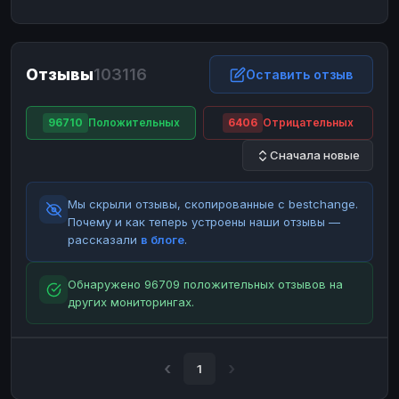
ЮMoney
ЮMoney
RUB
RUB
БАЛАНСЫ КРИПТОБИРЖ
Отзывы
103116
Binance
Binance
Оставить отзыв
RUB
RUB
ИНТЕРНЕТ БАНКИНГ
96710
Положительных
6406
Отрицательных
СБЕР
СБЕР
RUB
RUB
Сначала новые
Альфа-Банк
Альфа-Банк
RUB
RUB
Райффайзен
Райффайзен
RUB
RUB
Мы скрыли отзывы, скопированные с bestchange.
ВТБ
ВТБ
RUB
RUB
Почему и как теперь устроены наши отзывы —
рассказали
в блоге
.
Т-Банк
Т-Банк
RUB
RUB
ДЕНЕЖНЫЕ ПЕРЕВОДЫ
Обнаружено 96709 положительных отзывов на
других мониторингах.
ЗК
ЗК
USD
USD
WU
WU
USD
USD
НАЛИЧНЫЕ ДЕНЬГИ
1
Наличные
Наличные
RUB
RUB