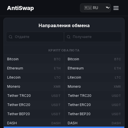
AntiSwap
Направления обмена
КРИПТОВАЛЮТА
Bitcoin
Bitcoin
BTC
BTC
Ethereum
Ethereum
ETH
ETH
Litecoin
Litecoin
LTC
LTC
Monero
Monero
XMR
XMR
Tether TRC20
Tether TRC20
USDT
USDT
Tether ERC20
Tether ERC20
USDT
USDT
Tether BEP20
Tether BEP20
USDT
USDT
DASH
DASH
DASH
DASH