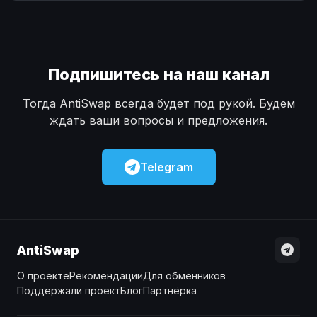
Наличные
Наличные
USD
USD
Наличные
Наличные
KZT
KZT
Подпишитесь на наш канал
Тогда AntiSwap всегда будет под рукой. Будем
ждать ваши вопросы и предложения.
Telegram
AntiSwap
О проекте
Рекомендации
Для обменников
Поддержали проект
Блог
Партнёрка