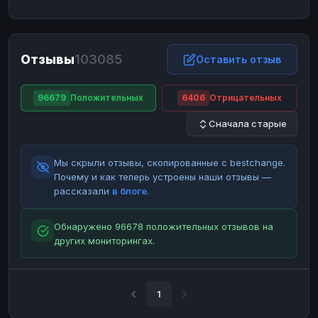
ЮMoney
ЮMoney
RUB
RUB
БАЛАНСЫ КРИПТОБИРЖ
Отзывы
103085
Binance
Binance
Оставить отзыв
RUB
RUB
ИНТЕРНЕТ БАНКИНГ
96679
Положительных
6406
Отрицательных
СБЕР
СБЕР
RUB
RUB
Сначала старые
Альфа-Банк
Альфа-Банк
RUB
RUB
Райффайзен
Райффайзен
RUB
RUB
Мы скрыли отзывы, скопированные с bestchange.
ВТБ
ВТБ
RUB
RUB
Почему и как теперь устроены наши отзывы —
рассказали
в блоге
.
Т-Банк
Т-Банк
RUB
RUB
ДЕНЕЖНЫЕ ПЕРЕВОДЫ
Обнаружено 96678 положительных отзывов на
других мониторингах.
ЗК
ЗК
USD
USD
WU
WU
USD
USD
НАЛИЧНЫЕ ДЕНЬГИ
1
Наличные
Наличные
RUB
RUB