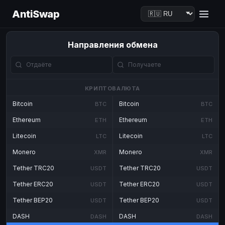
AntiSwap
Направления обмена
КРИПТОВАЛЮТА
Bitcoin
Bitcoin
BTC
BTC
Ethereum
Ethereum
ETH
ETH
Litecoin
Litecoin
LTC
LTC
Monero
Monero
XMR
XMR
Tether TRC20
Tether TRC20
USDT
USDT
Tether ERC20
Tether ERC20
USDT
USDT
Tether BEP20
Tether BEP20
USDT
USDT
DASH
DASH
DASH
DASH