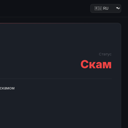
Статус
Скам
 скамом