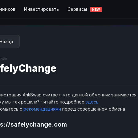
Сервисы
нников
Инвестировать
NEW
Назад
ник
felyChange
истрация AntiSwap считает, что данный обменник занимается
у мы так решили? Читайте подробнее
здесь
комьтесь с
рекомендациями
перед совершением обмена
ps://safelychange.com