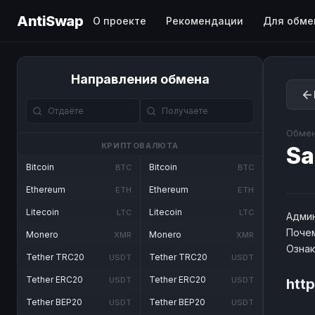
AntiSwap
О проекте
Рекомендации
Для обме
Направления обмена
Обмен
КРИПТОВАЛЮТА
Sa
Bitcoin
Bitcoin
BTC
BTC
Ethereum
Ethereum
ETH
ETH
Litecoin
Litecoin
LTC
LTC
Админ
Почем
Monero
Monero
XMR
XMR
Озна
Tether TRC20
Tether TRC20
USDT
USDT
Tether ERC20
Tether ERC20
USDT
USDT
htt
Tether BEP20
Tether BEP20
USDT
USDT