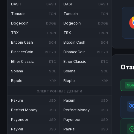
DASH
DASH
DASH
DASH
Toncoin
Toncoin
TON
TON
Dogecoin
Dogecoin
DOGE
DOGE
TRX
TRX
TRON
TRON
Bitcoin Cash
Bitcoin Cash
BCH
BCH
BinanceCoin
BinanceCoin
BEP20
BEP20
Ether Classic
Ether Classic
ETC
ETC
Отз
Solana
Solana
SOL
SOL
Ripple
Ripple
XRP
XRP
966
ЭЛЕКТРОННЫЕ ДЕНЬГИ
Paxum
Paxum
USD
USD
Perfect Money
Perfect Money
USD
USD
Payoneer
Payoneer
USD
USD
PayPal
PayPal
USD
USD