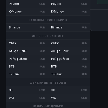
Payeer
Payeer
USD
USD
ЮMoney
ЮMoney
RUB
RUB
БАЛАНСЫ КРИПТОБИРЖ
Binance
Binance
RUB
RUB
ИНТЕРНЕТ БАНКИНГ
СБЕР
СБЕР
RUB
RUB
Альфа-Банк
Альфа-Банк
RUB
RUB
Райффайзен
Райффайзен
RUB
RUB
ВТБ
ВТБ
RUB
RUB
Т-Банк
Т-Банк
RUB
RUB
ДЕНЕЖНЫЕ ПЕРЕВОДЫ
ЗК
ЗК
USD
USD
WU
WU
USD
USD
НАЛИЧНЫЕ ДЕНЬГИ