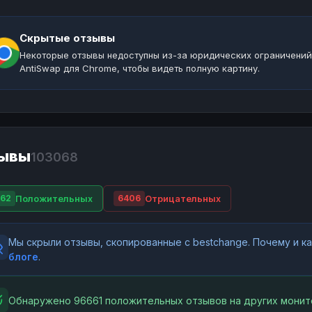
Скрытые отзывы
Некоторые отзывы недоступны из-за юридических ограничений
AntiSwap для Chrome, чтобы видеть полную картину.
ывы
103068
Положительных
Отрицательных
62
6406
Мы скрыли отзывы, скопированные с bestchange. Почему и 
блоге
.
Обнаружено 96661 положительных отзывов на других монит