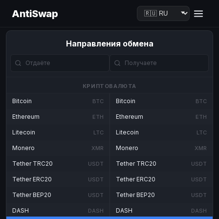
AntiSwap
Направления обмена
КРИПТОВАЛЮТА
Bitcoin
Bitcoin
BTC
BTC
Ethereum
Ethereum
ETH
ETH
Litecoin
Litecoin
LTC
LTC
Monero
Monero
XMR
XMR
Tether TRC20
Tether TRC20
USDT
USDT
Tether ERC20
Tether ERC20
USDT
USDT
Tether BEP20
Tether BEP20
USDT
USDT
DASH
DASH
DASH
DASH