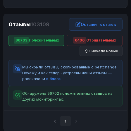
ЮMoney
ЮMoney
RUB
RUB
БАЛАНСЫ КРИПТОБИРЖ
Отзывы
103109
Binance
Binance
Оставить отзыв
RUB
RUB
ИНТЕРНЕТ БАНКИНГ
96703
Положительных
6406
Отрицательных
СБЕР
СБЕР
RUB
RUB
Сначала новые
Альфа-Банк
Альфа-Банк
RUB
RUB
Райффайзен
Райффайзен
RUB
RUB
Мы скрыли отзывы, скопированные с bestchange.
ВТБ
ВТБ
RUB
RUB
Почему и как теперь устроены наши отзывы —
рассказали
в блоге
.
Т-Банк
Т-Банк
RUB
RUB
ДЕНЕЖНЫЕ ПЕРЕВОДЫ
Обнаружено 96702 положительных отзывов на
других мониторингах.
ЗК
ЗК
USD
USD
WU
WU
USD
USD
НАЛИЧНЫЕ ДЕНЬГИ
1
Наличные
Наличные
RUB
RUB