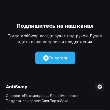
Наличные
Наличные
USD
USD
Наличные
Наличные
KZT
KZT
Подпишитесь на наш канал
Тогда AntiSwap всегда будет под рукой. Будем
ждать ваши вопросы и предложения.
Telegram
AntiSwap
О проекте
Рекомендации
Для обменников
Поддержали проект
Блог
Партнёрка