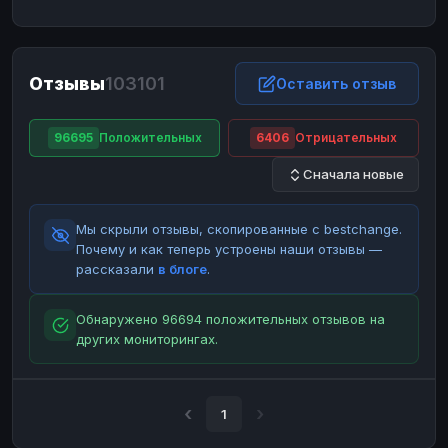
ЮMoney
ЮMoney
RUB
RUB
БАЛАНСЫ КРИПТОБИРЖ
Отзывы
103101
Binance
Binance
Оставить отзыв
RUB
RUB
ИНТЕРНЕТ БАНКИНГ
96695
Положительных
6406
Отрицательных
СБЕР
СБЕР
RUB
RUB
Сначала новые
Альфа-Банк
Альфа-Банк
RUB
RUB
Райффайзен
Райффайзен
RUB
RUB
Мы скрыли отзывы, скопированные с bestchange.
ВТБ
ВТБ
RUB
RUB
Почему и как теперь устроены наши отзывы —
рассказали
в блоге
.
Т-Банк
Т-Банк
RUB
RUB
ДЕНЕЖНЫЕ ПЕРЕВОДЫ
Обнаружено 96694 положительных отзывов на
других мониторингах.
ЗК
ЗК
USD
USD
WU
WU
USD
USD
НАЛИЧНЫЕ ДЕНЬГИ
1
Наличные
Наличные
RUB
RUB