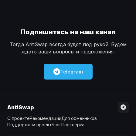
Наличные
Наличные
USD
USD
Наличные
Наличные
KZT
KZT
Подпишитесь на наш канал
Тогда AntiSwap всегда будет под рукой. Будем
ждать ваши вопросы и предложения.
Telegram
AntiSwap
О проекте
Рекомендации
Для обменников
Поддержали проект
Блог
Партнёрка