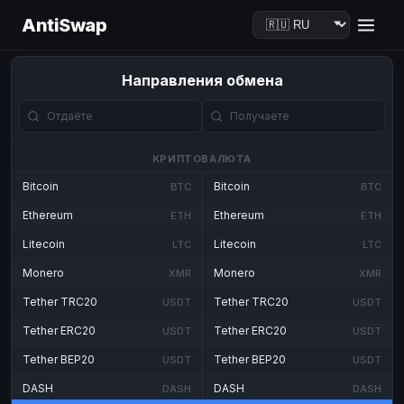
AntiSwap
Направления обмена
КРИПТОВАЛЮТА
Bitcoin
Bitcoin
BTC
BTC
Ethereum
Ethereum
ETH
ETH
Litecoin
Litecoin
LTC
LTC
Monero
Monero
XMR
XMR
Tether TRC20
Tether TRC20
USDT
USDT
Tether ERC20
Tether ERC20
USDT
USDT
Tether BEP20
Tether BEP20
USDT
USDT
DASH
DASH
DASH
DASH