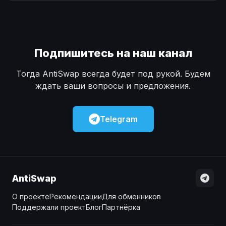
Наличные
Наличные
USD
USD
Наличные
Наличные
KZT
KZT
Подпишитесь на наш канал
Тогда AntiSwap всегда будет под рукой. Будем
ждать ваши вопросы и предложения.
Telegram
AntiSwap
О проекте
Рекомендации
Для обменников
Поддержали проект
Блог
Партнёрка