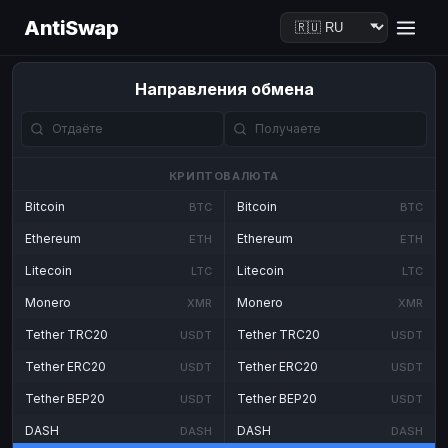
AntiSwap
Направления обмена
КРИПТОВАЛЮТА
Bitcoin
Bitcoin
BTC
BTC
Ethereum
Ethereum
ETH
ETH
Litecoin
Litecoin
LTC
LTC
Monero
Monero
XMR
XMR
Tether TRC20
Tether TRC20
USDT
USDT
Tether ERC20
Tether ERC20
USDT
USDT
Tether BEP20
Tether BEP20
USDT
USDT
DASH
DASH
DASH
DASH