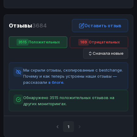
ЮMoney
ЮMoney
RUB
RUB
БАЛАНСЫ КРИПТОБИРЖ
Отзывы
3684
Binance
Binance
Оставить отзыв
RUB
RUB
ИНТЕРНЕТ БАНКИНГ
3515
Положительных
169
Отрицательных
СБЕР
СБЕР
RUB
RUB
Сначала новые
Альфа-Банк
Альфа-Банк
RUB
RUB
Райффайзен
Райффайзен
RUB
RUB
Мы скрыли отзывы, скопированные с bestchange.
ВТБ
ВТБ
RUB
RUB
Почему и как теперь устроены наши отзывы —
рассказали
в блоге
.
Т-Банк
Т-Банк
RUB
RUB
ДЕНЕЖНЫЕ ПЕРЕВОДЫ
Обнаружено 3515 положительных отзывов на
других мониторингах.
ЗК
ЗК
USD
USD
WU
WU
USD
USD
НАЛИЧНЫЕ ДЕНЬГИ
1
Наличные
Наличные
RUB
RUB