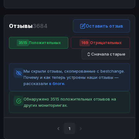
ЮMoney
ЮMoney
RUB
RUB
БАЛАНСЫ КРИПТОБИРЖ
Отзывы
3684
Binance
Binance
Оставить отзыв
RUB
RUB
ИНТЕРНЕТ БАНКИНГ
3515
Положительных
169
Отрицательных
СБЕР
СБЕР
RUB
RUB
Сначала старые
Альфа-Банк
Альфа-Банк
RUB
RUB
Райффайзен
Райффайзен
RUB
RUB
Мы скрыли отзывы, скопированные с bestchange.
ВТБ
ВТБ
RUB
RUB
Почему и как теперь устроены наши отзывы —
рассказали
в блоге
.
Т-Банк
Т-Банк
RUB
RUB
ДЕНЕЖНЫЕ ПЕРЕВОДЫ
Обнаружено 3515 положительных отзывов на
других мониторингах.
ЗК
ЗК
USD
USD
WU
WU
USD
USD
НАЛИЧНЫЕ ДЕНЬГИ
1
Наличные
Наличные
RUB
RUB