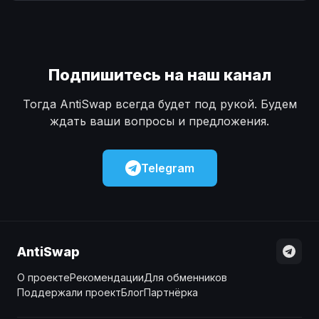
Наличные
Наличные
USD
USD
Наличные
Наличные
KZT
KZT
Подпишитесь на наш канал
Тогда AntiSwap всегда будет под рукой. Будем
ждать ваши вопросы и предложения.
Telegram
AntiSwap
О проекте
Рекомендации
Для обменников
Поддержали проект
Блог
Партнёрка