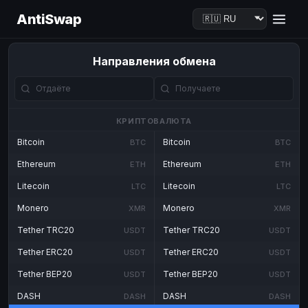
AntiSwap
Направления обмена
КРИПТОВАЛЮТА
Bitcoin
Bitcoin
BTC
BTC
Ethereum
Ethereum
ETH
ETH
Litecoin
Litecoin
LTC
LTC
Monero
Monero
XMR
XMR
Tether TRC20
Tether TRC20
USDT
USDT
Tether ERC20
Tether ERC20
USDT
USDT
Tether BEP20
Tether BEP20
USDT
USDT
DASH
DASH
DASH
DASH