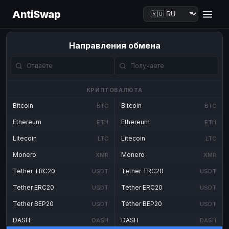
AntiSwap
Направления обмена
КРИПТОВАЛЮТА
Bitcoin
Bitcoin
BTC
BTC
Ethereum
Ethereum
ETH
ETH
Litecoin
Litecoin
LTC
LTC
Monero
Monero
XMR
XMR
Tether TRC20
Tether TRC20
USDT
USDT
Tether ERC20
Tether ERC20
USDT
USDT
Tether BEP20
Tether BEP20
USDT
USDT
DASH
DASH
DASH
DASH