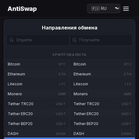
AntiSwap
Направления обмена
КРИПТОВАЛЮТА
Bitcoin
Bitcoin
BTC
BTC
Ethereum
Ethereum
ETH
ETH
Litecoin
Litecoin
LTC
LTC
Monero
Monero
XMR
XMR
Tether TRC20
Tether TRC20
USDT
USDT
Tether ERC20
Tether ERC20
USDT
USDT
Tether BEP20
Tether BEP20
USDT
USDT
DASH
DASH
DASH
DASH