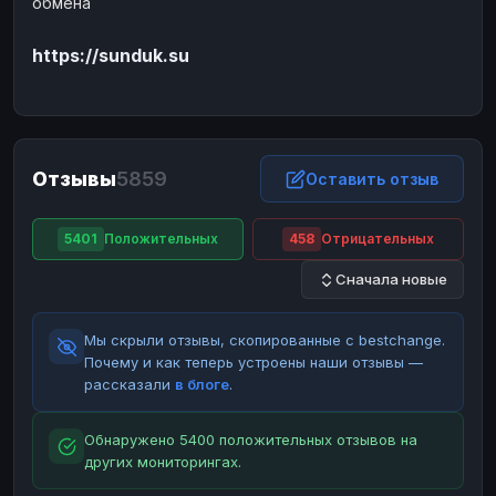
обмена
ЮMoney
ЮMoney
RUB
RUB
https://sunduk.su
БАЛАНСЫ КРИПТОБИРЖ
Binance
Binance
RUB
RUB
ИНТЕРНЕТ БАНКИНГ
СБЕР
СБЕР
RUB
RUB
Отзывы
5859
Оставить отзыв
Альфа-Банк
Альфа-Банк
RUB
RUB
Райффайзен
Райффайзен
RUB
RUB
5401
Положительных
458
Отрицательных
ВТБ
ВТБ
RUB
RUB
Сначала новые
Т-Банк
Т-Банк
RUB
RUB
Мы скрыли отзывы, скопированные с bestchange.
ДЕНЕЖНЫЕ ПЕРЕВОДЫ
Почему и как теперь устроены наши отзывы —
ЗК
ЗК
USD
USD
рассказали
в блоге
.
WU
WU
USD
USD
Обнаружено 5400 положительных отзывов на
НАЛИЧНЫЕ ДЕНЬГИ
других мониторингах.
Наличные
Наличные
RUB
RUB