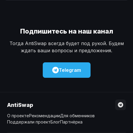
Наличные
Наличные
USD
USD
Наличные
Наличные
KZT
KZT
Подпишитесь на наш канал
Тогда AntiSwap всегда будет под рукой. Будем
ждать ваши вопросы и предложения.
Telegram
AntiSwap
О проекте
Рекомендации
Для обменников
Поддержали проект
Блог
Партнёрка