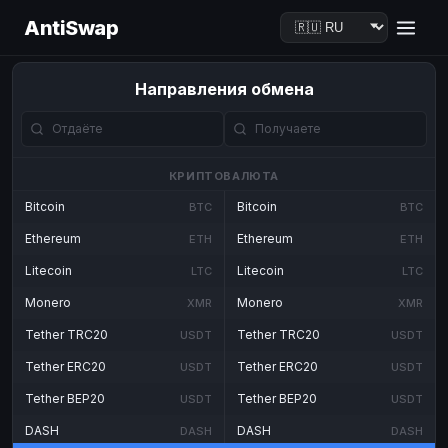
AntiSwap
Направления обмена
КРИПТОВАЛЮТА
Bitcoin
Bitcoin
BTC
BTC
Ethereum
Ethereum
ETH
ETH
Litecoin
Litecoin
LTC
LTC
Monero
Monero
XMR
XMR
Tether TRC20
Tether TRC20
USDT
USDT
Tether ERC20
Tether ERC20
USDT
USDT
Tether BEP20
Tether BEP20
USDT
USDT
DASH
DASH
DASH
DASH