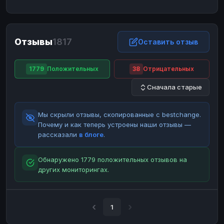
ЮMoney
ЮMoney
RUB
RUB
БАЛАНСЫ КРИПТОБИРЖ
Отзывы
1817
Binance
Binance
Оставить отзыв
RUB
RUB
ИНТЕРНЕТ БАНКИНГ
1779
Положительных
38
Отрицательных
СБЕР
СБЕР
RUB
RUB
Сначала старые
Альфа-Банк
Альфа-Банк
RUB
RUB
Райффайзен
Райффайзен
RUB
RUB
Мы скрыли отзывы, скопированные с bestchange.
ВТБ
ВТБ
RUB
RUB
Почему и как теперь устроены наши отзывы —
рассказали
в блоге
.
Т-Банк
Т-Банк
RUB
RUB
ДЕНЕЖНЫЕ ПЕРЕВОДЫ
Обнаружено 1779 положительных отзывов на
других мониторингах.
ЗК
ЗК
USD
USD
WU
WU
USD
USD
НАЛИЧНЫЕ ДЕНЬГИ
1
Наличные
Наличные
RUB
RUB