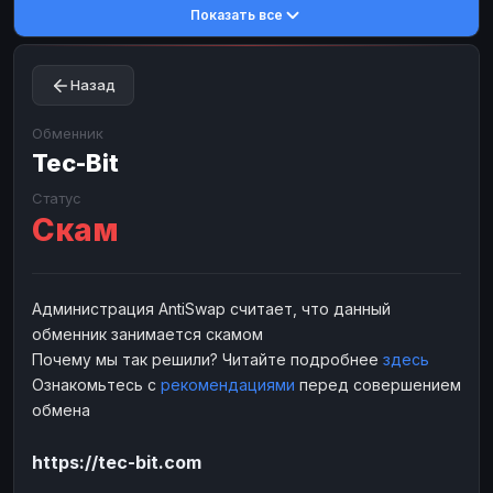
Показать все
Toncoin
Toncoin
TON
TON
Dogecoin
Dogecoin
DOGE
DOGE
Назад
TRX
TRX
TRON
TRON
Bitcoin Cash
Bitcoin Cash
BCH
BCH
Обменник
BinanceCoin
Tec-Bit
BinanceCoin
BEP20
BEP20
Ether Classic
Ether Classic
ETC
ETC
Статус
Скам
Solana
Solana
SOL
SOL
Ripple
Ripple
XRP
XRP
ЭЛЕКТРОННЫЕ ДЕНЬГИ
Администрация AntiSwap считает, что данный
обменник занимается скамом
Paxum
Paxum
USD
USD
Почему мы так решили? Читайте подробнее
здесь
Perfect Money
Perfect Money
USD
USD
Ознакомьтесь с
рекомендациями
перед совершением
Payoneer
Payoneer
USD
USD
обмена
PayPal
PayPal
USD
USD
https://tec-bit.com
Payeer
Payeer
USD
USD