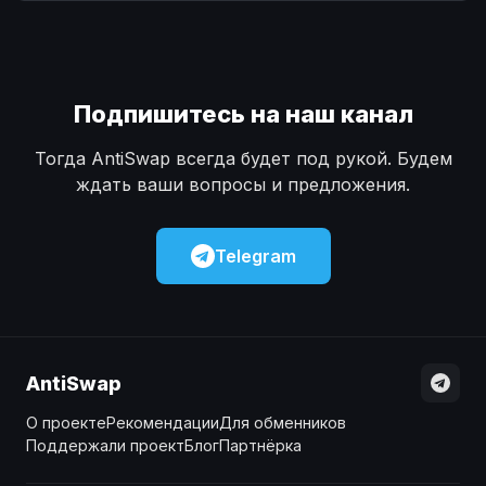
Наличные
Наличные
USD
USD
Наличные
Наличные
KZT
KZT
Подпишитесь на наш канал
Тогда AntiSwap всегда будет под рукой. Будем
ждать ваши вопросы и предложения.
Telegram
AntiSwap
О проекте
Рекомендации
Для обменников
Поддержали проект
Блог
Партнёрка