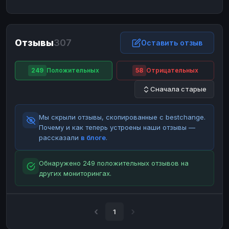
ЮMoney
ЮMoney
RUB
RUB
БАЛАНСЫ КРИПТОБИРЖ
Отзывы
307
Binance
Binance
Оставить отзыв
RUB
RUB
ИНТЕРНЕТ БАНКИНГ
249
Положительных
58
Отрицательных
СБЕР
СБЕР
RUB
RUB
Сначала старые
Альфа-Банк
Альфа-Банк
RUB
RUB
Райффайзен
Райффайзен
RUB
RUB
Мы скрыли отзывы, скопированные с bestchange.
ВТБ
ВТБ
RUB
RUB
Почему и как теперь устроены наши отзывы —
рассказали
в блоге
.
Т-Банк
Т-Банк
RUB
RUB
ДЕНЕЖНЫЕ ПЕРЕВОДЫ
Обнаружено 249 положительных отзывов на
других мониторингах.
ЗК
ЗК
USD
USD
WU
WU
USD
USD
НАЛИЧНЫЕ ДЕНЬГИ
1
Наличные
Наличные
RUB
RUB