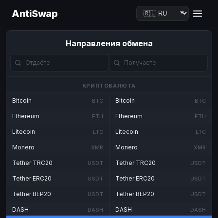
AntiSwap
Направления обмена
КРИПТОВАЛЮТА
Bitcoin
Bitcoin
BTC
BTC
Ethereum
Ethereum
ETH
ETH
Litecoin
Litecoin
LTC
LTC
Monero
Monero
XMR
XMR
Tether TRC20
Tether TRC20
USDT
USDT
Tether ERC20
Tether ERC20
USDT
USDT
Tether BEP20
Tether BEP20
USDT
USDT
DASH
DASH
DASH
DASH