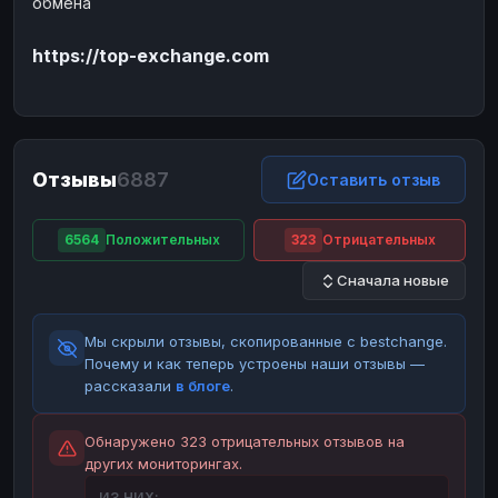
обмена
ЮMoney
ЮMoney
RUB
RUB
https://top-exchange.com
БАЛАНСЫ КРИПТОБИРЖ
Binance
Binance
RUB
RUB
ИНТЕРНЕТ БАНКИНГ
СБЕР
СБЕР
RUB
RUB
Отзывы
6887
Оставить отзыв
Альфа-Банк
Альфа-Банк
RUB
RUB
Райффайзен
Райффайзен
RUB
RUB
6564
Положительных
323
Отрицательных
ВТБ
ВТБ
RUB
RUB
Сначала новые
Т-Банк
Т-Банк
RUB
RUB
Мы скрыли отзывы, скопированные с bestchange.
ДЕНЕЖНЫЕ ПЕРЕВОДЫ
Почему и как теперь устроены наши отзывы —
ЗК
ЗК
USD
USD
рассказали
в блоге
.
WU
WU
USD
USD
Обнаружено 323 отрицательных отзывов на
НАЛИЧНЫЕ ДЕНЬГИ
других мониторингах.
Наличные
Наличные
RUB
RUB
ИЗ НИХ: