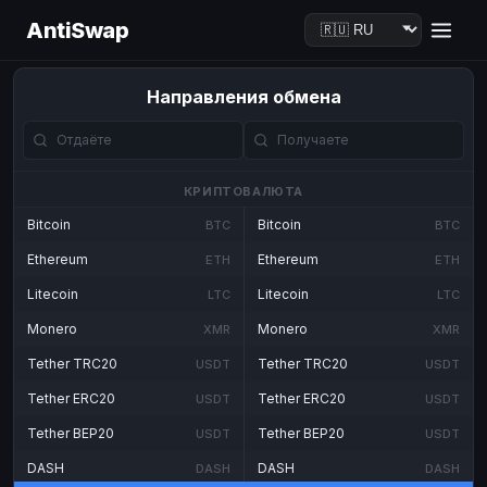
AntiSwap
Направления обмена
КРИПТОВАЛЮТА
Bitcoin
Bitcoin
BTC
BTC
Ethereum
Ethereum
ETH
ETH
Litecoin
Litecoin
LTC
LTC
Monero
Monero
XMR
XMR
Tether TRC20
Tether TRC20
USDT
USDT
Tether ERC20
Tether ERC20
USDT
USDT
Tether BEP20
Tether BEP20
USDT
USDT
DASH
DASH
DASH
DASH