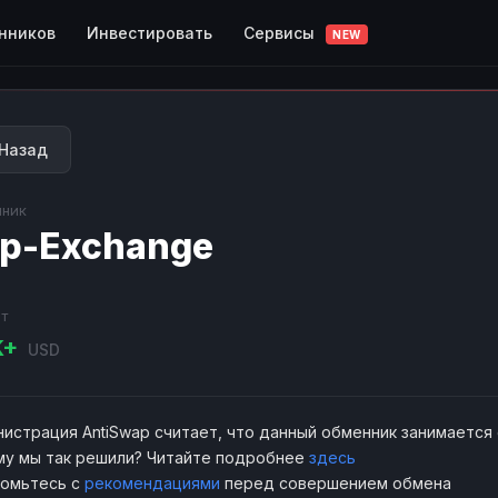
Сервисы
нников
Инвестировать
NEW
Назад
ник
p-Exchange
т
K+
USD
истрация AntiSwap считает, что данный обменник занимается
у мы так решили? Читайте подробнее
здесь
комьтесь с
рекомендациями
перед совершением обмена