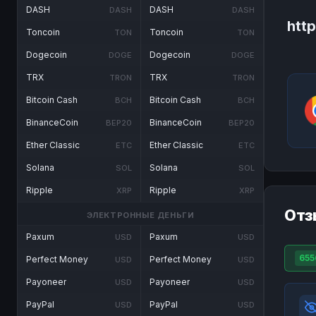
DASH
DASH
DASH
DASH
htt
Toncoin
Toncoin
TON
TON
Dogecoin
Dogecoin
DOGE
DOGE
TRX
TRX
TRON
TRON
Bitcoin Cash
Bitcoin Cash
BCH
BCH
BinanceCoin
BinanceCoin
BEP20
BEP20
Ether Classic
Ether Classic
ETC
ETC
Solana
Solana
SOL
SOL
Ripple
Ripple
XRP
XRP
Отз
ЭЛЕКТРОННЫЕ ДЕНЬГИ
Paxum
Paxum
USD
USD
655
Perfect Money
Perfect Money
USD
USD
Payoneer
Payoneer
USD
USD
PayPal
PayPal
USD
USD