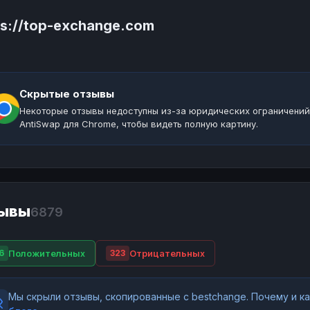
ps://top-exchange.com
Скрытые отзывы
Некоторые отзывы недоступны из-за юридических ограничений
AntiSwap для Chrome, чтобы видеть полную картину.
ывы
6879
Положительных
Отрицательных
6
323
Мы скрыли отзывы, скопированные с bestchange. Почему и 