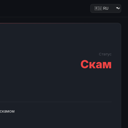
Статус
Скам
 скамом