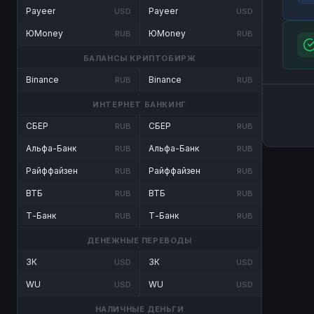
Payeer
Payeer
USD
USD
ЮMoney
ЮMoney
RUB
RUB
БАЛАНСЫ КРИПТОБИРЖ
Binance
Binance
RUB
RUB
ИНТЕРНЕТ БАНКИНГ
СБЕР
СБЕР
RUB
RUB
Альфа-Банк
Альфа-Банк
RUB
RUB
Райффайзен
Райффайзен
RUB
RUB
ВТБ
ВТБ
RUB
RUB
Т-Банк
Т-Банк
RUB
RUB
ДЕНЕЖНЫЕ ПЕРЕВОДЫ
ЗК
ЗК
USD
USD
WU
WU
USD
USD
НАЛИЧНЫЕ ДЕНЬГИ