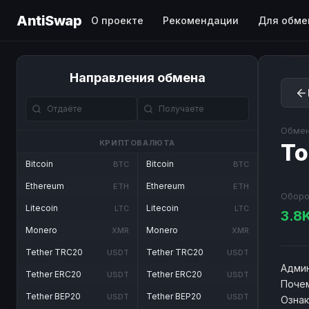
AntiSwap
О проекте
Рекомендации
Для обме
Направления обмена
Обмен
КРИПТОВАЛЮТА
To
Bitcoin
Bitcoin
BTC
BTC
Ethereum
Ethereum
ETH
ETH
Оборо
Litecoin
Litecoin
LTC
LTC
3.8
Monero
Monero
XMR
XMR
Tether TRC20
Tether TRC20
USDT
USDT
Админ
Tether ERC20
Tether ERC20
USDT
USDT
Почем
Tether BEP20
Tether BEP20
USDT
USDT
Озна