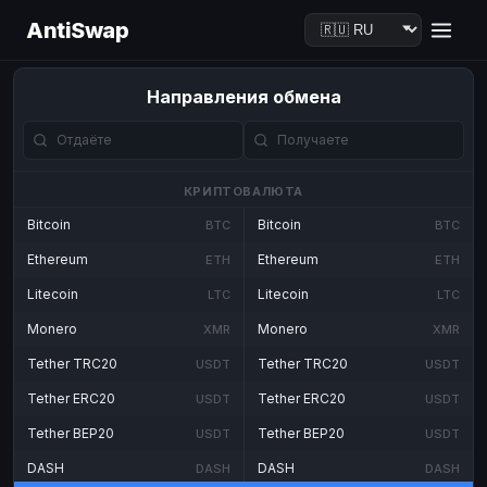
AntiSwap
Направления обмена
КРИПТОВАЛЮТА
Bitcoin
Bitcoin
BTC
BTC
Ethereum
Ethereum
ETH
ETH
Litecoin
Litecoin
LTC
LTC
Monero
Monero
XMR
XMR
Tether TRC20
Tether TRC20
USDT
USDT
Tether ERC20
Tether ERC20
USDT
USDT
Tether BEP20
Tether BEP20
USDT
USDT
DASH
DASH
DASH
DASH