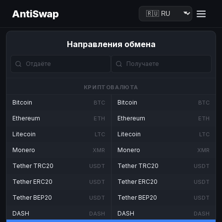
AntiSwap
Направления обмена
КРИПТОВАЛЮТА
Bitcoin
Bitcoin
BTC
BTC
Ethereum
Ethereum
ETH
ETH
Litecoin
Litecoin
LTC
LTC
Monero
Monero
XMR
XMR
Tether TRC20
Tether TRC20
USDT
USDT
Tether ERC20
Tether ERC20
USDT
USDT
Tether BEP20
Tether BEP20
USDT
USDT
DASH
DASH
DASH
DASH