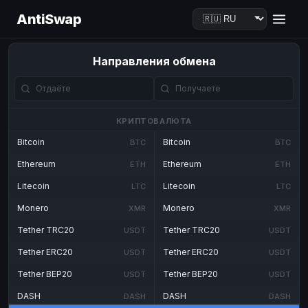
AntiSwap
Направления обмена
КРИПТОВАЛЮТА
Bitcoin
Bitcoin
BTC
BTC
Ethereum
Ethereum
ETH
ETH
Litecoin
Litecoin
LTC
LTC
Monero
Monero
XMR
XMR
Tether TRC20
Tether TRC20
USDT
USDT
Tether ERC20
Tether ERC20
USDT
USDT
Tether BEP20
Tether BEP20
USDT
USDT
DASH
DASH
DASH
DASH