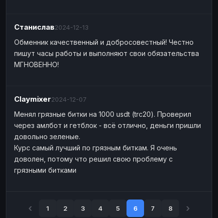
Станислав
2024-12-13
Обменник качественный и добросовестный! Честно
пишут часы работы и выполняют свои обязательства
МГНОВЕННО!
Claymixer
2024-12-07
Менял грязные битки на 1000 usdt (trc20). Проверил
через амлбот и гетблок - всё отлично, деньги пришли
довольно зеленые.
Курс самый лучший по грязным биткам. Я очень
доволен, потому что решил свою проблему с
грязными битками
1
2
3
4
5
6
7
8