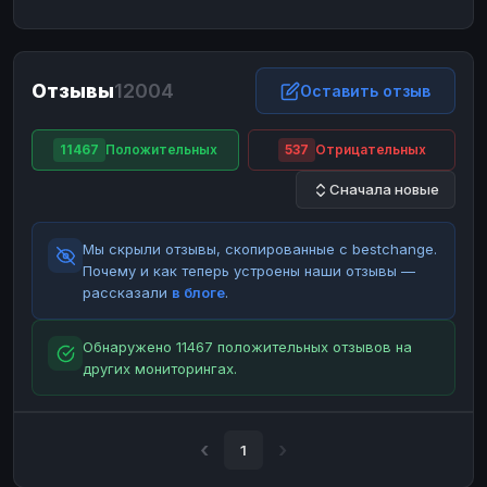
ЮMoney
ЮMoney
RUB
RUB
БАЛАНСЫ КРИПТОБИРЖ
Отзывы
12004
Binance
Binance
Оставить отзыв
RUB
RUB
ИНТЕРНЕТ БАНКИНГ
11467
Положительных
537
Отрицательных
СБЕР
СБЕР
RUB
RUB
Сначала новые
Альфа-Банк
Альфа-Банк
RUB
RUB
Райффайзен
Райффайзен
RUB
RUB
Мы скрыли отзывы, скопированные с bestchange.
ВТБ
ВТБ
RUB
RUB
Почему и как теперь устроены наши отзывы —
рассказали
в блоге
.
Т-Банк
Т-Банк
RUB
RUB
ДЕНЕЖНЫЕ ПЕРЕВОДЫ
Обнаружено 11467 положительных отзывов на
других мониторингах.
ЗК
ЗК
USD
USD
WU
WU
USD
USD
НАЛИЧНЫЕ ДЕНЬГИ
1
Наличные
Наличные
RUB
RUB