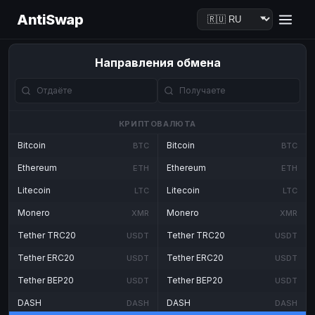
AntiSwap
Направления обмена
КРИПТОВАЛЮТА
Bitcoin
Bitcoin
BTC
BTC
Ethereum
Ethereum
ETH
ETH
Litecoin
Litecoin
LTC
LTC
Monero
Monero
XMR
XMR
Tether TRC20
Tether TRC20
USDT
USDT
Tether ERC20
Tether ERC20
USDT
USDT
Tether BEP20
Tether BEP20
USDT
USDT
DASH
DASH
DASH
DASH