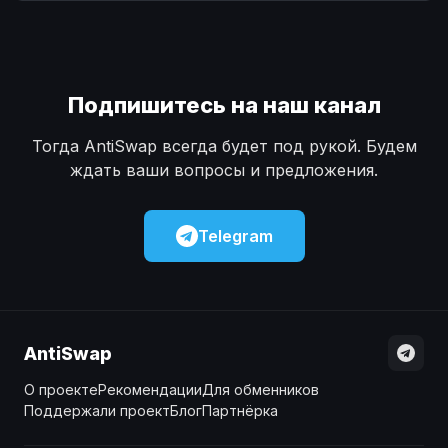
Наличные
Наличные
USD
USD
Наличные
Наличные
KZT
KZT
Подпишитесь на наш канал
Тогда AntiSwap всегда будет под рукой. Будем
ждать ваши вопросы и предложения.
Telegram
AntiSwap
О проекте
Рекомендации
Для обменников
Поддержали проект
Блог
Партнёрка