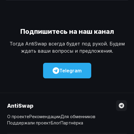
Наличные
Наличные
USD
USD
Наличные
Наличные
KZT
KZT
Подпишитесь на наш канал
Тогда AntiSwap всегда будет под рукой. Будем
ждать ваши вопросы и предложения.
Telegram
AntiSwap
О проекте
Рекомендации
Для обменников
Поддержали проект
Блог
Партнёрка