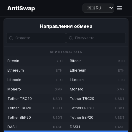
AntiSwap
Направления обмена
КРИПТОВАЛЮТА
Bitcoin
Bitcoin
BTC
BTC
Ethereum
Ethereum
ETH
ETH
Litecoin
Litecoin
LTC
LTC
Monero
Monero
XMR
XMR
Tether TRC20
Tether TRC20
USDT
USDT
Tether ERC20
Tether ERC20
USDT
USDT
Tether BEP20
Tether BEP20
USDT
USDT
DASH
DASH
DASH
DASH