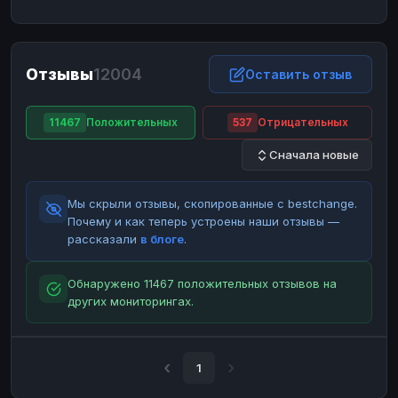
ЮMoney
ЮMoney
RUB
RUB
БАЛАНСЫ КРИПТОБИРЖ
Отзывы
12004
Binance
Binance
Оставить отзыв
RUB
RUB
ИНТЕРНЕТ БАНКИНГ
11467
Положительных
537
Отрицательных
СБЕР
СБЕР
RUB
RUB
Сначала новые
Альфа-Банк
Альфа-Банк
RUB
RUB
Райффайзен
Райффайзен
RUB
RUB
Мы скрыли отзывы, скопированные с bestchange.
ВТБ
ВТБ
RUB
RUB
Почему и как теперь устроены наши отзывы —
рассказали
в блоге
.
Т-Банк
Т-Банк
RUB
RUB
ДЕНЕЖНЫЕ ПЕРЕВОДЫ
Обнаружено 11467 положительных отзывов на
других мониторингах.
ЗК
ЗК
USD
USD
WU
WU
USD
USD
НАЛИЧНЫЕ ДЕНЬГИ
1
Наличные
Наличные
RUB
RUB