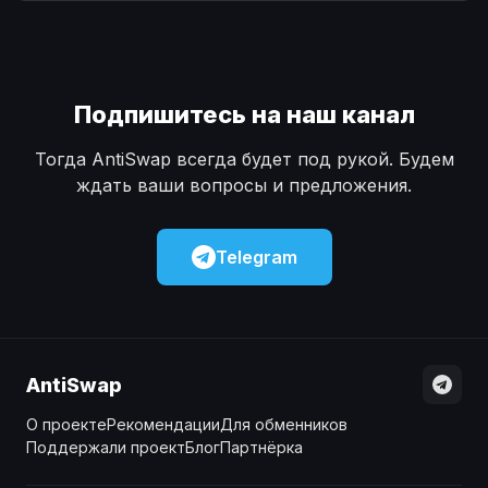
Наличные
Наличные
USD
USD
Наличные
Наличные
KZT
KZT
Подпишитесь на наш канал
Тогда AntiSwap всегда будет под рукой. Будем
ждать ваши вопросы и предложения.
Telegram
AntiSwap
О проекте
Рекомендации
Для обменников
Поддержали проект
Блог
Партнёрка