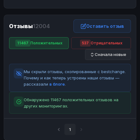
ЮMoney
ЮMoney
RUB
RUB
БАЛАНСЫ КРИПТОБИРЖ
Отзывы
12004
Binance
Binance
Оставить отзыв
RUB
RUB
ИНТЕРНЕТ БАНКИНГ
11467
Положительных
537
Отрицательных
СБЕР
СБЕР
RUB
RUB
Сначала новые
Альфа-Банк
Альфа-Банк
RUB
RUB
Райффайзен
Райффайзен
RUB
RUB
Мы скрыли отзывы, скопированные с bestchange.
ВТБ
ВТБ
RUB
RUB
Почему и как теперь устроены наши отзывы —
рассказали
в блоге
.
Т-Банк
Т-Банк
RUB
RUB
ДЕНЕЖНЫЕ ПЕРЕВОДЫ
Обнаружено 11467 положительных отзывов на
других мониторингах.
ЗК
ЗК
USD
USD
WU
WU
USD
USD
НАЛИЧНЫЕ ДЕНЬГИ
1
Наличные
Наличные
RUB
RUB