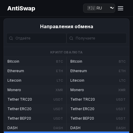
AntiSwap
Направления обмена
КРИПТОВАЛЮТА
Bitcoin
Bitcoin
BTC
BTC
Ethereum
Ethereum
ETH
ETH
Litecoin
Litecoin
LTC
LTC
Monero
Monero
XMR
XMR
Tether TRC20
Tether TRC20
USDT
USDT
Tether ERC20
Tether ERC20
USDT
USDT
Tether BEP20
Tether BEP20
USDT
USDT
DASH
DASH
DASH
DASH