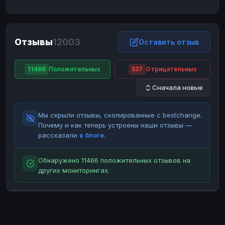
ЮMoney
ЮMoney
RUB
RUB
БАЛАНСЫ КРИПТОБИРЖ
Отзывы
12003
Binance
Binance
Оставить отзыв
RUB
RUB
ИНТЕРНЕТ БАНКИНГ
11466
Положительных
537
Отрицательных
СБЕР
СБЕР
RUB
RUB
Сначала новые
Альфа-Банк
Альфа-Банк
RUB
RUB
Райффайзен
Райффайзен
RUB
RUB
Мы скрыли отзывы, скопированные с bestchange.
ВТБ
ВТБ
RUB
RUB
Почему и как теперь устроены наши отзывы —
рассказали
в блоге
.
Т-Банк
Т-Банк
RUB
RUB
ДЕНЕЖНЫЕ ПЕРЕВОДЫ
Обнаружено 11466 положительных отзывов на
других мониторингах.
ЗК
ЗК
USD
USD
WU
WU
USD
USD
НАЛИЧНЫЕ ДЕНЬГИ
Наличные
Наличные
RUB
RUB