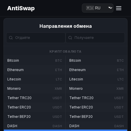
AntiSwap
Направления обмена
КРИПТОВАЛЮТА
Bitcoin
Bitcoin
BTC
BTC
Ethereum
Ethereum
ETH
ETH
Litecoin
Litecoin
LTC
LTC
Monero
Monero
XMR
XMR
Tether TRC20
Tether TRC20
USDT
USDT
Tether ERC20
Tether ERC20
USDT
USDT
Tether BEP20
Tether BEP20
USDT
USDT
DASH
DASH
DASH
DASH