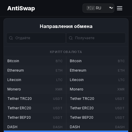
AntiSwap
Направления обмена
КРИПТОВАЛЮТА
Bitcoin
Bitcoin
BTC
BTC
Ethereum
Ethereum
ETH
ETH
Litecoin
Litecoin
LTC
LTC
Monero
Monero
XMR
XMR
Tether TRC20
Tether TRC20
USDT
USDT
Tether ERC20
Tether ERC20
USDT
USDT
Tether BEP20
Tether BEP20
USDT
USDT
DASH
DASH
DASH
DASH