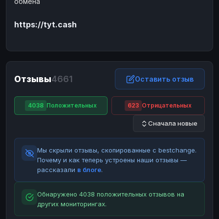
обмена
ЮMoney
ЮMoney
RUB
RUB
https://tyt.cash
БАЛАНСЫ КРИПТОБИРЖ
Binance
Binance
RUB
RUB
ИНТЕРНЕТ БАНКИНГ
СБЕР
СБЕР
RUB
RUB
Отзывы
4661
Оставить отзыв
Альфа-Банк
Альфа-Банк
RUB
RUB
Райффайзен
Райффайзен
RUB
RUB
4038
Положительных
623
Отрицательных
ВТБ
ВТБ
RUB
RUB
Сначала новые
Т-Банк
Т-Банк
RUB
RUB
Мы скрыли отзывы, скопированные с bestchange.
ДЕНЕЖНЫЕ ПЕРЕВОДЫ
Почему и как теперь устроены наши отзывы —
ЗК
ЗК
USD
USD
рассказали
в блоге
.
WU
WU
USD
USD
Обнаружено 4038 положительных отзывов на
НАЛИЧНЫЕ ДЕНЬГИ
других мониторингах.
Наличные
Наличные
RUB
RUB