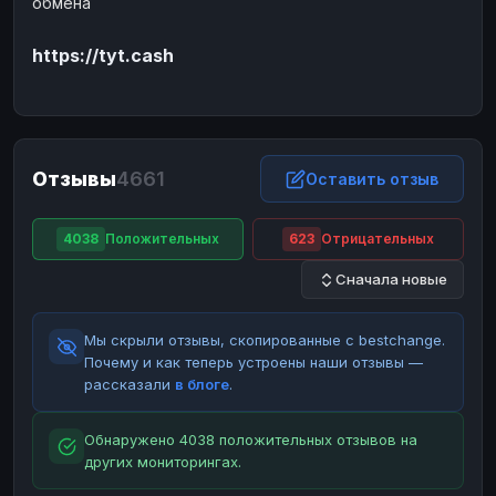
обмена
ЮMoney
ЮMoney
RUB
RUB
https://tyt.cash
БАЛАНСЫ КРИПТОБИРЖ
Binance
Binance
RUB
RUB
ИНТЕРНЕТ БАНКИНГ
СБЕР
СБЕР
RUB
RUB
Отзывы
4661
Оставить отзыв
Альфа-Банк
Альфа-Банк
RUB
RUB
Райффайзен
Райффайзен
RUB
RUB
4038
Положительных
623
Отрицательных
ВТБ
ВТБ
RUB
RUB
Сначала новые
Т-Банк
Т-Банк
RUB
RUB
Мы скрыли отзывы, скопированные с bestchange.
ДЕНЕЖНЫЕ ПЕРЕВОДЫ
Почему и как теперь устроены наши отзывы —
ЗК
ЗК
USD
USD
рассказали
в блоге
.
WU
WU
USD
USD
Обнаружено 4038 положительных отзывов на
НАЛИЧНЫЕ ДЕНЬГИ
других мониторингах.
Наличные
Наличные
RUB
RUB