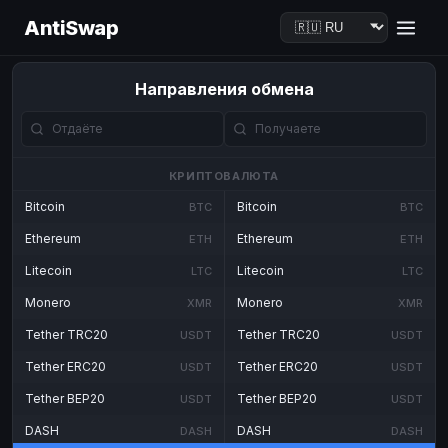
AntiSwap
Направления обмена
КРИПТОВАЛЮТА
Bitcoin
Bitcoin
BTC
BTC
Ethereum
Ethereum
ETH
ETH
Litecoin
Litecoin
LTC
LTC
Monero
Monero
XMR
XMR
Tether TRC20
Tether TRC20
USDT
USDT
Tether ERC20
Tether ERC20
USDT
USDT
Tether BEP20
Tether BEP20
USDT
USDT
DASH
DASH
DASH
DASH