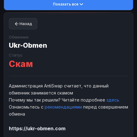
Показать все
Toncoin
Toncoin
TON
TON
Dogecoin
Dogecoin
DOGE
DOGE
Назад
TRX
TRX
TRON
TRON
Bitcoin Cash
Bitcoin Cash
BCH
BCH
Обменник
BinanceCoin
Ukr-Obmen
BinanceCoin
BEP20
BEP20
Ether Classic
Ether Classic
ETC
ETC
Статус
Скам
Solana
Solana
SOL
SOL
Ripple
Ripple
XRP
XRP
ЭЛЕКТРОННЫЕ ДЕНЬГИ
Администрация AntiSwap считает, что данный
обменник занимается скамом
Paxum
Paxum
USD
USD
Почему мы так решили? Читайте подробнее
здесь
Perfect Money
Perfect Money
USD
USD
Ознакомьтесь с
рекомендациями
перед совершением
Payoneer
Payoneer
USD
USD
обмена
PayPal
PayPal
USD
USD
https://ukr-obmen.com
Payeer
Payeer
USD
USD