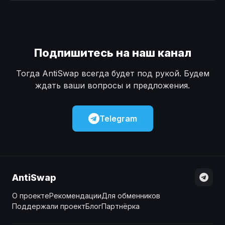
Наличные
Наличные
USD
USD
Наличные
Наличные
KZT
KZT
Подпишитесь на наш канал
Тогда AntiSwap всегда будет под рукой. Будем
ждать ваши вопросы и предложения.
Telegram
AntiSwap
О проекте
Рекомендации
Для обменников
Поддержали проект
Блог
Партнёрка