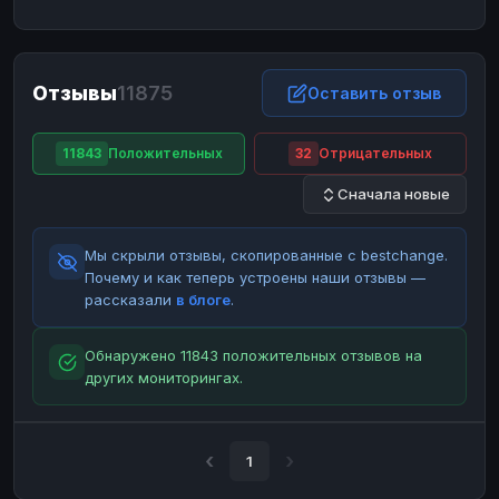
ЮMoney
ЮMoney
RUB
RUB
БАЛАНСЫ КРИПТОБИРЖ
Отзывы
11875
Binance
Binance
Оставить отзыв
RUB
RUB
ИНТЕРНЕТ БАНКИНГ
11843
Положительных
32
Отрицательных
СБЕР
СБЕР
RUB
RUB
Сначала новые
Альфа-Банк
Альфа-Банк
RUB
RUB
Райффайзен
Райффайзен
RUB
RUB
Мы скрыли отзывы, скопированные с bestchange.
ВТБ
ВТБ
RUB
RUB
Почему и как теперь устроены наши отзывы —
рассказали
в блоге
.
Т-Банк
Т-Банк
RUB
RUB
ДЕНЕЖНЫЕ ПЕРЕВОДЫ
Обнаружено 11843 положительных отзывов на
других мониторингах.
ЗК
ЗК
USD
USD
WU
WU
USD
USD
НАЛИЧНЫЕ ДЕНЬГИ
1
Наличные
Наличные
RUB
RUB