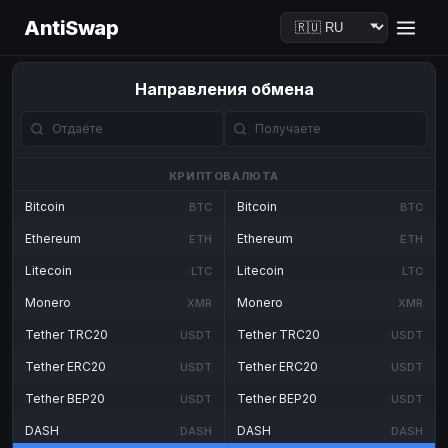
AntiSwap
Направления обмена
КРИПТОВАЛЮТА
Bitcoin
Bitcoin
BTC
BTC
Ethereum
Ethereum
ETH
ETH
Litecoin
Litecoin
LTC
LTC
Monero
Monero
XMR
XMR
Tether TRC20
Tether TRC20
USDT
USDT
Tether ERC20
Tether ERC20
USDT
USDT
Tether BEP20
Tether BEP20
USDT
USDT
DASH
DASH
DASH
DASH