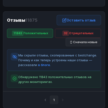
ЮMoney
ЮMoney
RUB
RUB
БАЛАНСЫ КРИПТОБИРЖ
Отзывы
11875
Binance
Binance
Оставить отзыв
RUB
RUB
ИНТЕРНЕТ БАНКИНГ
11843
Положительных
32
Отрицательных
СБЕР
СБЕР
RUB
RUB
Сначала новые
Альфа-Банк
Альфа-Банк
RUB
RUB
Райффайзен
Райффайзен
RUB
RUB
Мы скрыли отзывы, скопированные с bestchange.
ВТБ
ВТБ
RUB
RUB
Почему и как теперь устроены наши отзывы —
рассказали
в блоге
.
Т-Банк
Т-Банк
RUB
RUB
ДЕНЕЖНЫЕ ПЕРЕВОДЫ
Обнаружено 11843 положительных отзывов на
других мониторингах.
ЗК
ЗК
USD
USD
WU
WU
USD
USD
НАЛИЧНЫЕ ДЕНЬГИ
1
Наличные
Наличные
RUB
RUB