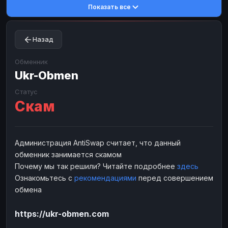
Показать все
Toncoin
Toncoin
TON
TON
Dogecoin
Dogecoin
DOGE
DOGE
Назад
TRX
TRX
TRON
TRON
Bitcoin Cash
Bitcoin Cash
BCH
BCH
Обменник
BinanceCoin
Ukr-Obmen
BinanceCoin
BEP20
BEP20
Ether Classic
Ether Classic
ETC
ETC
Статус
Скам
Solana
Solana
SOL
SOL
Ripple
Ripple
XRP
XRP
ЭЛЕКТРОННЫЕ ДЕНЬГИ
Администрация AntiSwap считает, что данный
обменник занимается скамом
Paxum
Paxum
USD
USD
Почему мы так решили? Читайте подробнее
здесь
Perfect Money
Perfect Money
USD
USD
Ознакомьтесь с
рекомендациями
перед совершением
Payoneer
Payoneer
USD
USD
обмена
PayPal
PayPal
USD
USD
https://ukr-obmen.com
Payeer
Payeer
USD
USD