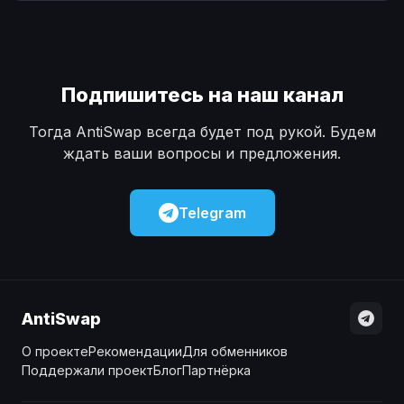
Наличные
Наличные
USD
USD
Наличные
Наличные
KZT
KZT
Подпишитесь на наш канал
Тогда AntiSwap всегда будет под рукой. Будем
ждать ваши вопросы и предложения.
Telegram
AntiSwap
О проекте
Рекомендации
Для обменников
Поддержали проект
Блог
Партнёрка