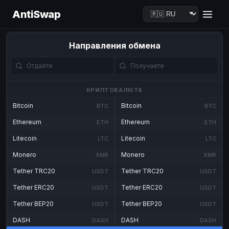
AntiSwap
Направления обмена
КРИПТОВАЛЮТА
Bitcoin
Bitcoin
BTC
BTC
Ethereum
Ethereum
ETH
ETH
Litecoin
Litecoin
LTC
LTC
Monero
Monero
XMR
XMR
Tether TRC20
Tether TRC20
USDT
USDT
Tether ERC20
Tether ERC20
USDT
USDT
Tether BEP20
Tether BEP20
USDT
USDT
DASH
DASH
DASH
DASH