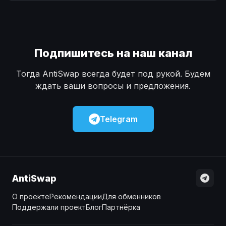
Наличные
Наличные
USD
USD
Наличные
Наличные
KZT
KZT
Подпишитесь на наш канал
Тогда AntiSwap всегда будет под рукой. Будем
ждать ваши вопросы и предложения.
Telegram
AntiSwap
О проекте
Рекомендации
Для обменников
Поддержали проект
Блог
Партнёрка