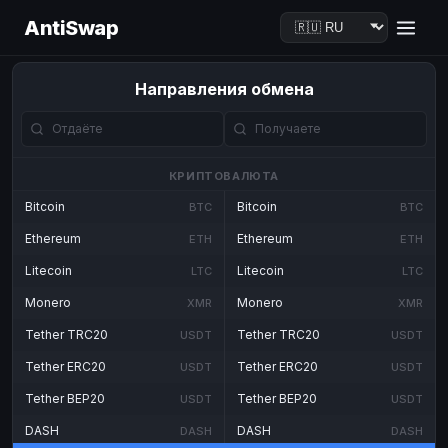
AntiSwap
Направления обмена
КРИПТОВАЛЮТА
Bitcoin
Bitcoin
BTC
BTC
Ethereum
Ethereum
ETH
ETH
Litecoin
Litecoin
LTC
LTC
Monero
Monero
XMR
XMR
Tether TRC20
Tether TRC20
USDT
USDT
Tether ERC20
Tether ERC20
USDT
USDT
Tether BEP20
Tether BEP20
USDT
USDT
DASH
DASH
DASH
DASH