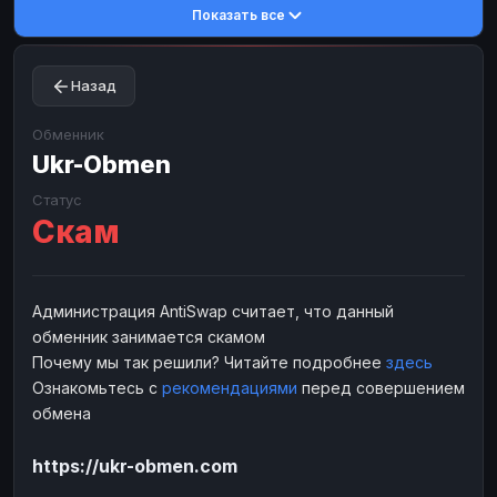
Показать все
Toncoin
Toncoin
TON
TON
Dogecoin
Dogecoin
DOGE
DOGE
Назад
TRX
TRX
TRON
TRON
Bitcoin Cash
Bitcoin Cash
BCH
BCH
Обменник
BinanceCoin
Ukr-Obmen
BinanceCoin
BEP20
BEP20
Ether Classic
Ether Classic
ETC
ETC
Статус
Скам
Solana
Solana
SOL
SOL
Ripple
Ripple
XRP
XRP
ЭЛЕКТРОННЫЕ ДЕНЬГИ
Администрация AntiSwap считает, что данный
обменник занимается скамом
Paxum
Paxum
USD
USD
Почему мы так решили? Читайте подробнее
здесь
Perfect Money
Perfect Money
USD
USD
Ознакомьтесь с
рекомендациями
перед совершением
Payoneer
Payoneer
USD
USD
обмена
PayPal
PayPal
USD
USD
https://ukr-obmen.com
Payeer
Payeer
USD
USD