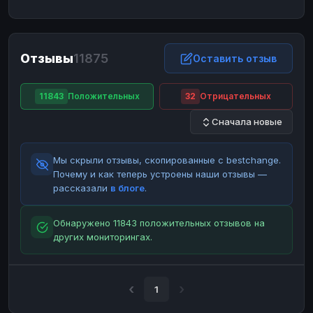
ЮMoney
ЮMoney
RUB
RUB
БАЛАНСЫ КРИПТОБИРЖ
Отзывы
11875
Binance
Binance
Оставить отзыв
RUB
RUB
ИНТЕРНЕТ БАНКИНГ
11843
Положительных
32
Отрицательных
СБЕР
СБЕР
RUB
RUB
Сначала новые
Альфа-Банк
Альфа-Банк
RUB
RUB
Райффайзен
Райффайзен
RUB
RUB
Мы скрыли отзывы, скопированные с bestchange.
ВТБ
ВТБ
RUB
RUB
Почему и как теперь устроены наши отзывы —
рассказали
в блоге
.
Т-Банк
Т-Банк
RUB
RUB
ДЕНЕЖНЫЕ ПЕРЕВОДЫ
Обнаружено 11843 положительных отзывов на
других мониторингах.
ЗК
ЗК
USD
USD
WU
WU
USD
USD
НАЛИЧНЫЕ ДЕНЬГИ
1
Наличные
Наличные
RUB
RUB